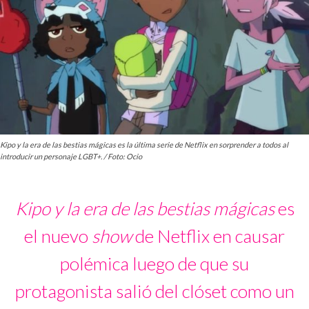
Kipo y la era de las bestias mágicas es la última serie de Netflix en sorprender a todos al
introducir un personaje LGBT+. / Foto: Ocio
Kipo y la era de las bestias mágicas
es
el nuevo
show
de Netflix en causar
polémica luego de que su
protagonista salió del clóset como un