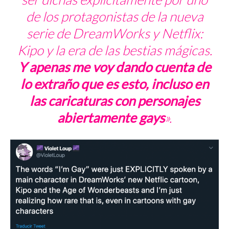
de los protagonistas de la nueva
serie de DreamWorks y Netflix:
Kipo y la era de las
bestias mágicas
.
Y apenas me voy dando cuenta de
lo extraño que es esto, incluso en
las caricaturas con personajes
abiertamente
gays
».