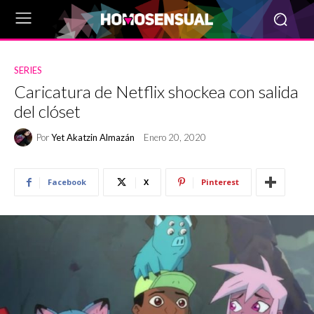
SERIES
Caricatura de Netflix shockea con salida
del clóset
Por
Yet Akatzin Almazán
Enero 20, 2020
Facebook
X
Pinterest