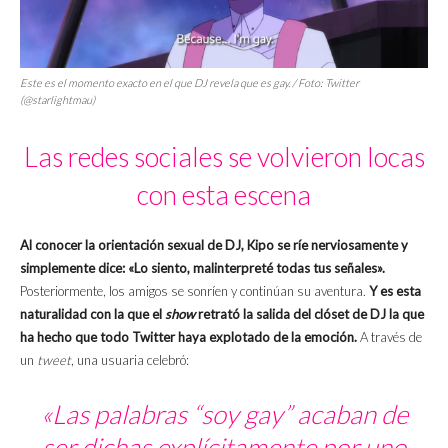
Este es el momento exacto en el que DJ revela que es gay. / Foto: Twitter
(@starlightmau)
Las redes sociales se volvieron locas
con esta escena
Al conocer la orientación sexual de DJ, Kipo se ríe nerviosamente y
simplemente dice: «Lo siento, malinterpreté todas tus señales».
Posteriormente, los amigos se sonríen y continúan su aventura.
Y es esta
naturalidad con la que el
show
retrató la salida del clóset de DJ la que
ha hecho que todo Twitter haya explotado de la emoción.
A través de
un
tweet
, una usuaria celebró:
«Las palabras “soy gay” acaban de
ser dichas explícitamente por uno