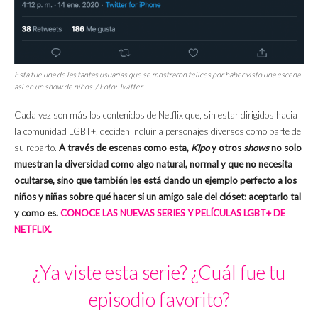
Esta fue una de las tantas usuarias que se mostraron felices por haber visto una escena
así en un show de niños. / Foto: Twitter
Cada vez son más los contenidos de Netflix que, sin estar dirigidos hacia
la comunidad LGBT+, deciden incluir a personajes diversos como parte de
su reparto.
A través de escenas como esta,
Kipo
y otros
shows
no solo
muestran la diversidad como algo natural, normal y que no necesita
ocultarse, sino que también les está dando un ejemplo perfecto a los
niños y niñas sobre qué hacer si un amigo sale del clóset: aceptarlo tal
y como es.
CONOCE LAS NUEVAS SERIES Y PELÍCULAS LGBT+ DE
NETFLIX.
¿Ya viste esta serie? ¿Cuál fue tu
episodio favorito?