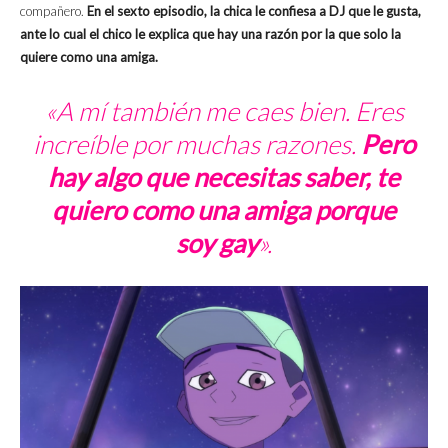
compañero.
En el sexto episodio, la chica le confiesa a DJ que le gusta,
ante lo cual el chico le explica que hay una razón por la que solo la
quiere como una amiga.
«A mí también me caes bien. Eres
increíble por muchas razones.
Pero
hay algo que necesitas saber, te
quiero como una amiga porque
soy gay
».