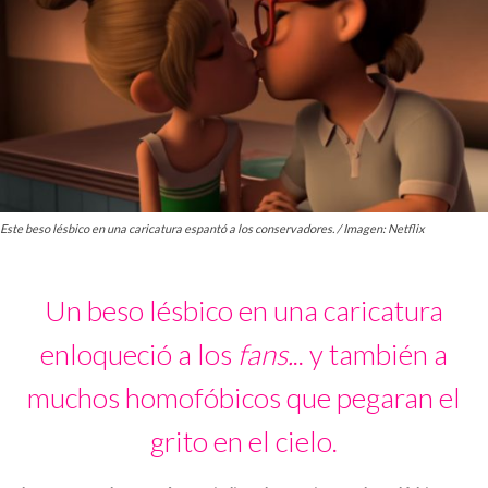
Este beso lésbico en una caricatura espantó a los conservadores. / Imagen: Netflix
Un beso lésbico en una caricatura
enloqueció a los
fans.
.. y también a
muchos homofóbicos que pegaran el
grito en el cielo.