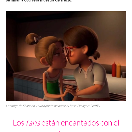
se miran y ocurre la muestra de afecto.
La amiga de Shannon y ella a punto de darse el beso / Imagen: Netflix
Los
fans
están encantados con el