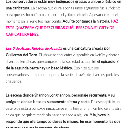
Los conservadores están muy indignados gracias a un beso lésbico en
una caricatura.
La escena que dura apenas unos segundos fue suficiente
para que los homofóbicos pusieran el grito en el cielo. A pesar de esto, el
momento en la serie fue muy bonito.
Aquí te contamos la historia.
HAZ
ESTE
QUIZ
PARA QUE DESCUBRAS CUÁL PERSONAJE LGBT+ DE
CARICATURA ERES.
Los 3 de Abajo: Relatos de Arcadia
es una caricatura creada por
Guillermo del Toro
. El
show
se encuentra disponible en Netflix y aborda
diversas temáticas que competen a la sociedad actual.
En el episodio 7
de la segunda parte hay un beso lésbico.
Eso hizo que los
conservadores lanzaran ataques a la serie a través de diversos portales
cristianos.
La escena donde Shannon Longhannon, personaje recurrente, y su
amiga se dan un beso es sumamente tierna y corta.
En ese capítulo un
asteroide está a punto de impactarse en la tierra. Shannon le dice a la otra
chica que no quiere morir sin haber besado a alguien.
Y la joven le
responde que ella tampoco desea lo mismo. En ese momento las dos