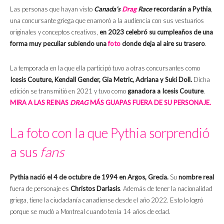
Las personas que hayan visto
Canada’s
Drag
Race
recordarán a Pythia
,
una concursante griega que enamoró a la audiencia con sus vestuarios
originales y conceptos creativos,
en 2023 celebró su cumpleaños de una
forma muy peculiar subiendo una
foto
donde deja al aire su trasero
.
La temporada en la que ella participó tuvo a otras concursantes como
Icesis Couture, Kendall Gender, Gia Metric, Adriana y Suki Doll.
Dicha
edición se transmitió en 2021 y tuvo como
ganadora a Icesis Couture
.
MIRA A LAS REINAS
DRAG
MÁS GUAPAS FUERA DE SU PERSONAJE.
La foto con la que Pythia sorprendió
a sus
fans
Pythia nació el 4 de octubre de 1994 en Argos, Grecia.
Su
nombre real
fuera de personaje es
Christos Darlasis
. Además de tener la nacionalidad
griega, tiene la ciudadanía canadiense desde el año 2022. Esto lo logró
porque se mudó a Montreal cuando tenía 14 años de edad.