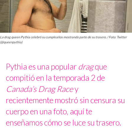
La drag queen Pythia celebró su cumpleaños mostrando parte de su trasero. / Foto: Twitter
(@queenpythia)
Pythia es una popular
drag
que
compitió en la temporada 2 de
Canada’s Drag Race
y
recientemente mostró sin censura su
cuerpo en una foto, aquí te
enseñamos cómo se luce su trasero.