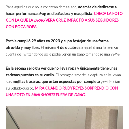
Para aquellos que no la conozcan demasiado,
además de dedicarse a
hacer performance
drag
es diseñadora y maquillista
.
CHECA LA FOTO
CON LA QUE LA
DRAG
VERA CRUZ IMPACTÓ A SUS SEGUIDORES
CON POCA ROPA.
Pythia cumplió 29 años en 2023 y supo festejar de una forma
atrevida y muy libre.
El mismo
4 de octubre
compartió una foto en su
cuenta de Twitter donde se le podía ver en un baño tomándose una
selfie
.
En la escena se logra ver que no lleva ropa y únicamente tiene unas
cadenas puestas en su cuello.
El protagonismo de la captura se lo llevan
sus
mejillas traseras, que están expuestas por completo
y evidencian
su velludo cuerpo.
MIRA CUANDO RUDY REYES SORPRENDIÓ CON
UNA FOTO EN
MINI SHORTS
FUERA DE
DRAG
.