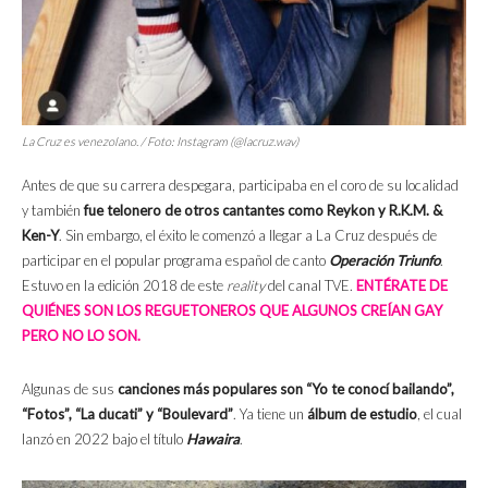
La Cruz es venezolano. / Foto: Instagram (@lacruz.wav)
Antes de que su carrera despegara, participaba en el coro de su localidad
y también
fue telonero de otros cantantes como Reykon y R.K.M. &
Ken-Y
. Sin embargo, el éxito le comenzó a llegar a La Cruz después de
participar en el popular programa español de canto
Operación Triunfo
.
Estuvo en la edición 2018 de este
reality
del canal TVE.
ENTÉRATE DE
QUIÉNES SON LOS REGUETONEROS QUE ALGUNOS CREÍAN GAY
PERO NO LO SON.
Algunas de sus
canciones más populares son “Yo te conocí bailando”,
“Fotos”, “La ducati” y “Boulevard”
. Ya tiene un
álbum de estudio
, el cual
lanzó en 2022 bajo el título
Hawaira
.