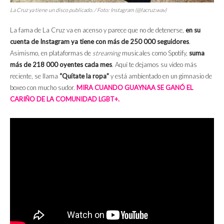
La Cruz ya tiene un disco publicado. / Foto: Instagram (@lacruz.wav)
La fama de La Cruz va en acenso y parece que no de detenerse,
en su
cuenta de Instagram ya tiene con más de 250 000 seguidores
.
Asimismo, en plataformas de
streaming
musicales como Spotify,
suma
más de 218 000 oyentes cada mes
. Aquí te dejamos su video más
reciente, se llama
“Quítate la ropa”
y está ambientado en un gimnasio de
boxeo con mucho sudor.
MIRA CUANDO GUAYNAA SE GANÓ EL
CARIÑO DE LA COMUNIDAD LGBT+.