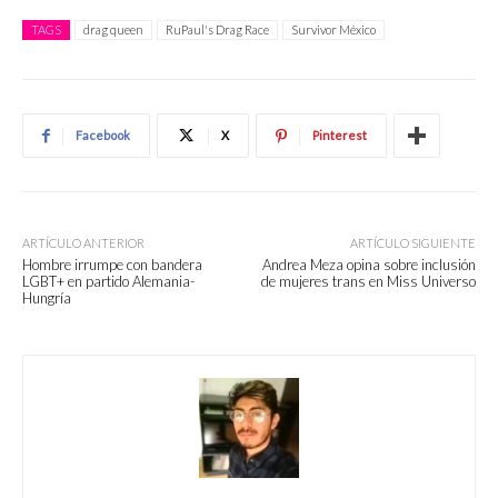
TAGS
drag queen
RuPaul's Drag Race
Survivor México
Facebook
X
Pinterest
ARTÍCULO ANTERIOR
ARTÍCULO SIGUIENTE
Hombre irrumpe con bandera
Andrea Meza opina sobre inclusión
LGBT+ en partido Alemania-
de mujeres trans en Miss Universo
Hungría