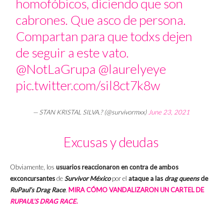
homofóbicos, diciendo que son
cabrones. Que asco de persona.
Compartan para que todxs dejen
de seguir a este vato.
@NotLaGrupa
@laurelyeye
pic.twitter.com/sil8ct7k8w
— STAN KRISTAL SILVA.? (@survivormxx)
June 23, 2021
Excusas y deudas
Obviamente, los
usuarios reaccionaron en contra de ambos
exconcursantes
de
Survivor México
por el
ataque a las
drag queens
de
RuPaul’s Drag Race
.
MIRA CÓMO VANDALIZARON UN CARTEL DE
RUPAUL’S DRAG RACE
.