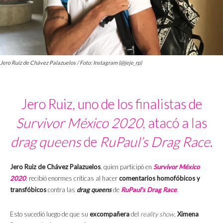
Jero Ruiz de Chávez Palazuelos / Foto: Instagram (@jeje_rp)
Jero Ruiz, uno de los finalistas de
Survivor México
2020
, atacó a las
drag queens
de
RuPaul’s Drag Race
.
Jero Ruiz de Chávez Palazuelos
, quien participó en
Survivor México
2020
, recibió enormes críticas al hacer
comentarios homofóbicos y
transfóbicos
contra las
drag queens
de
RuPaul’s Drag Race
.
Esto sucedió luego de que su
excompañera
del
reality show
,
Ximena