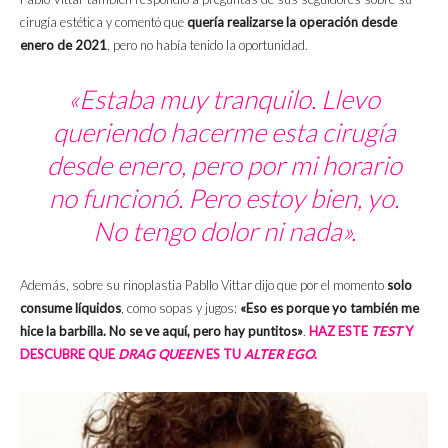
cirugía estética y comentó que
quería realizarse la operación desde
enero de 2021
, pero no había tenido la oportunidad.
«Estaba muy tranquilo. Llevo
queriendo hacerme esta cirugía
desde enero, pero por mi horario
no funcionó. Pero estoy bien, yo.
No tengo dolor ni nada».
Además, sobre su rinoplastia Pabllo Vittar dijo que por el momento
solo
consume líquidos
, como sopas y jugos:
«Eso es porque yo también me
hice la barbilla. No se ve aquí, pero hay puntitos»
.
HAZ ESTE
TEST
Y
DESCUBRE QUE
DRAG QUEEN
ES TU
ALTER EGO
.