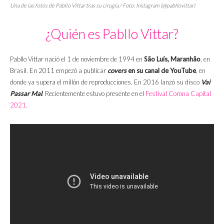
Una de las fotos de Pabllo Vittar tras su cirugía / Foto: Instagram (@pabllovittar)
¿Quién es Pabllo Vittar?
Pabllo Vittar nació el 1 de noviembre de 1994 en
São Luís, Maranhão
, en
Brasil. En 2011 empezó a publicar
covers
en su canal de YouTube
, en
donde ya supera el millón de reproducciones. En 2016 lanzó su disco
Vai
Passar Mal
. Recientemente estuvo presente en el
Festival Corona Capital
2021
.