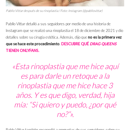
Pabllo Vittar después de su rinoplastia / Foto: Instagram (@pabllovittar)
Pabllo Vittar detalló a sus seguidores por medio de una historia de
Instagram que se realizó una rinoplastia el 18 de diciembre de 2021 y dio
detalles sobre su cirugía estética. Además, dijo que
no es la primera vez
que se hace este procedimiento
.
DESCUBRE QUÉ
DRAG QUEENS
TIENEN ONLYFANS.
«Esta rinoplastia que me hice aquí
es para darle un retoque a la
rinoplastia que me hice hace 3
años. Y es que digo, verdad, hija
mía: “Si quiero y puedo, ¿por qué
no?”».
Pablo Vittar también respondió a preguntas de sus seguidores sobre su