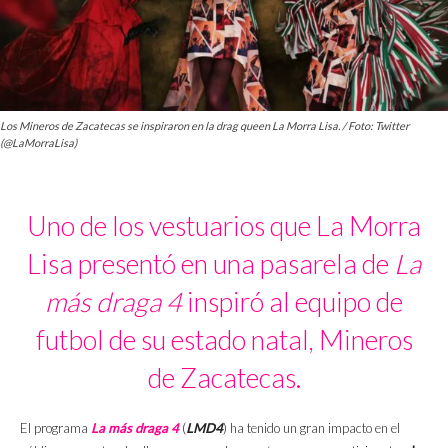
Los Mineros de Zacatecas se inspiraron en la drag queen La Morra Lisa. / Foto: Twitter
(@LaMorraLisa)
Uno de los vestuarios que La Morra
Lisa presentó en una pasarela de
La
más draga 4
inspiró al equipo de
futbol de su estado natal, Mineros
de Zacatecas.
El programa
La más draga 4
(
LMD4
) ha tenido un gran impacto en el