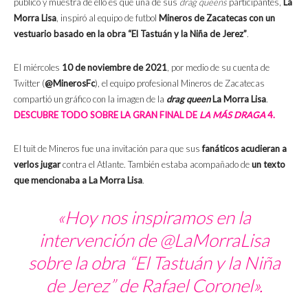
público y muestra de ello es que una de sus
drag queens
participantes,
La
Morra Lisa
, inspiró al equipo de futbol
Mineros de Zacatecas con un
vestuario basado en la obra “El Tastuán y la Niña de Jerez”
.
El miércoles
10 de noviembre de 2021
, por medio de su cuenta de
Twitter (
@MinerosFc
), el equipo profesional Mineros de Zacatecas
compartió un gráfico con la imagen de la
drag queen
La Morra Lisa
.
DESCUBRE TODO SOBRE LA GRAN FINAL DE
LA MÁS DRAGA
4.
El tuit de Mineros fue una invitación para que sus
fanáticos acudieran a
verlos jugar
contra el Atlante. También estaba acompañado de
un texto
que mencionaba a La Morra Lisa
.
«Hoy nos inspiramos en la
intervención de @LaMorraLisa
sobre la obra “El Tastuán y la Niña
de Jerez” de Rafael Coronel».