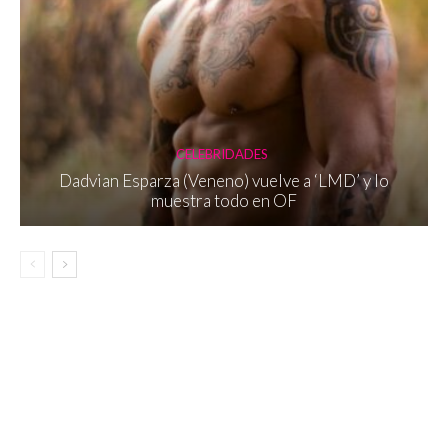
CELEBRIDADES
Dadvian Esparza (Veneno) vuelve a ‘LMD’ y lo
muestra todo en OF