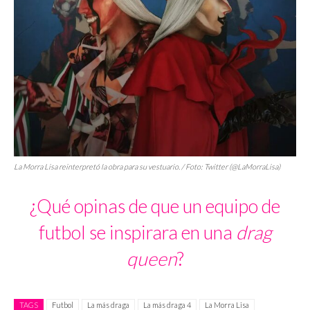
La Morra Lisa reinterpretó la obra para su vestuario. / Foto: Twitter (@LaMorraLisa)
¿Qué opinas de que un equipo de
futbol se inspirara en una
drag
queen
?
TAGS
Futbol
La más draga
La más draga 4
La Morra Lisa