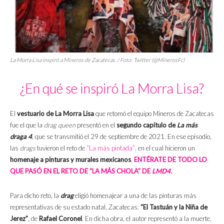
La Morra Lisa inspiró a Mineros de Zacatecas. / Foto: Twitter (@MinerosFc)
¿En qué se inspiró La Morra Lisa?
El
vestuario de
La Morra Lisa
que retomó el equipo Mineros de Zacatecas
fue el que la
drag queen
presentó en el
segundo capítulo de
La más
draga 4
, que se transmitió el 29 de septiembre de 2021. En ese episodio,
las
drags
tuvieron el reto de
“La
m
ás
pintada”
,
en el cual hicieron un
homenaje a pinturas y murales mexicanos
.
ENTÉRATE DE TODO LO
QUE PASÓ EN EL RETO DE “LA MÁS CHOLA” DE
LMD4.
Para dicho reto, la
drag
eligió homenajear a una de las pinturas más
representativas de su estado natal, Zacatecas:
“El Tastuán y la Niña de
Jerez”
, de
Rafael Coronel
. En dicha obra, el autor representó a la muerte,