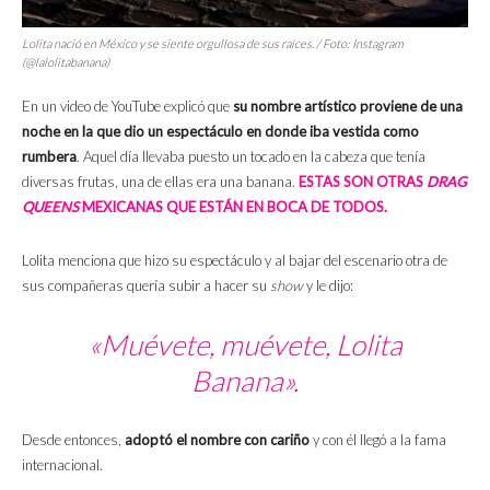
Lolita nació en México y se siente orgullosa de sus raíces. / Foto: Instagram
(@lalolitabanana)
En un video de YouTube explicó que
su nombre artístico proviene de una
noche en la que dio un espectáculo en donde iba vestida como
rumbera
. Aquel día llevaba puesto un tocado en la cabeza que tenía
diversas frutas, una de ellas era una banana.
ESTAS SON OTRAS
DRAG
QUEENS
MEXICANAS QUE ESTÁN EN BOCA DE TODOS.
Lolita menciona que hizo su espectáculo y al bajar del escenario otra de
sus compañeras quería subir a hacer su
show
y le dijo:
«Muévete, muévete, Lolita
Banana».
Desde entonces,
adoptó el nombre con cariño
y con él llegó a la fama
internacional.