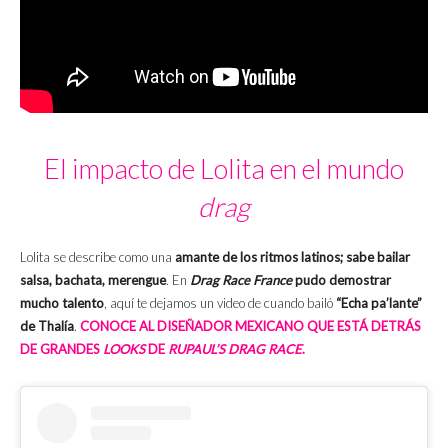
El impacto de Lolita en el mundo
drag
Lolita se describe como una
amante de los ritmos latinos; sabe bailar
salsa, bachata, merengue
. En
Drag Race France
pudo demostrar
mucho talento
, aquí te dejamos un video de cuando bailó
“Echa pa’lante”
de Thalía
.
CONOCE AL DISEÑADOR MEXICANO QUE ESTÁ DETRÁS
DE GRANDES
LOOKS
DE
RUPAUL’S DRAG RACE
.