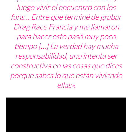
luego vivir el encuentro con los
fans… Entre que terminé de grabar
Drag Race Francia y me llamaron
para hacer esto pasó muy poco
tiempo […] La verdad hay mucha
responsabilidad, uno intenta ser
constructiva en las cosas que dices
porque sabes lo que están viviendo
ellas».