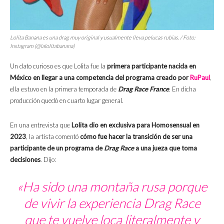
Lolita Banana es una drag muy original y usualmente lleva pelucas rubias. / Foto:
Instagram (@lalolitabanana)
Un dato curioso es que Lolita fue la
primera participante nacida en
México en llegar a una competencia del programa creado por
RuPaul
,
ella estuvo en la primera temporada de
Drag Race France
. En dicha
producción quedó en cuarto lugar general.
En una entrevista que
Lolita dio en exclusiva para Homosensual en
2023
, la artista comentó
cómo fue hacer la transición de ser una
participante de un programa de
Drag Race
a una jueza que toma
decisiones
. Dijo:
«Ha sido una montaña rusa porque
de vivir la experiencia Drag Race
que te vuelve loca literalmente y