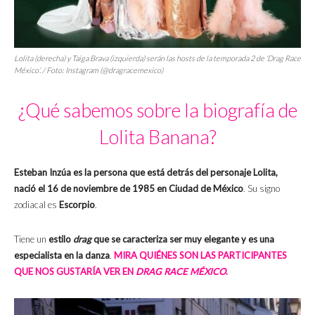
Lolita (derecha) y Taiga Brava (izquierda) serán las hosts de la temporada 2 de ‘Drag Race
México’. / Foto: Instagram (@dragracemexico)
¿Qué sabemos sobre la biografía de
Lolita Banana?
Esteban Inzúa es la persona que está detrás del personaje Lolita,
nació el 16 de noviembre de 1985 en Ciudad de México
. Su signo
zodiacal es
Escorpio
.
Tiene un
estilo
drag
que se caracteriza ser muy elegante y es una
especialista en la danza
.
MIRA QUIÉNES SON LAS PARTICIPANTES
QUE NOS GUSTARÍA VER EN
DRAG RACE MÉXICO
.