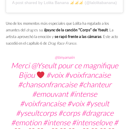
A post shared by Lolita Banana
(@lalolitabanana)
Uno de los momentos más especiales que Lolita ha regalado a los
amantes del
drag
es su
lipsync
de la canción “Corps” de Yseult
. La
artista aprovechó la emoción y
se rapó frente a las cámaras
. Este acto
sucedió en el capítulo 6 de
Drag Race France
.
@binyamaiin
Merci @Yseult pour ce magnifique
Bijou
#voix
#voixfrancaise
#chansonfrancaise
#chanteur
#emouvant
#intense
#voixfrancaise
#voix
#yseult
#yseultcorps
#corps
#dragrace
#emotion
#intense
#intenselove
#