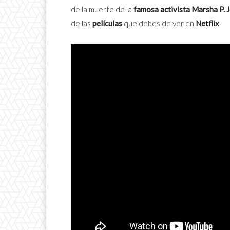
de la muerte de la
famosa activista Marsha P. 
de las
películas
que debes de ver en
Netflix
.