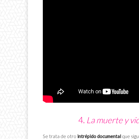
4.
La muerte y vi
Se trata de otro
intrépido documental
que sig