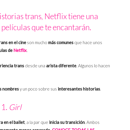
istorias trans, Netflix tiene una
e películas que te encantarán.
ans en el cine
son mucho
más comunes
que hace unos
ulas de
Netflix
.
riencia trans
desde una
arista diferente
. Algunos lo hacen
os nombres
y un poco sobre sus
interesantes historias
.
1.
Girl
 en el ballet
, a la par que
inicia su transición
. Ambos
l momento menos esperado
.
CONOCE TODAS LAS