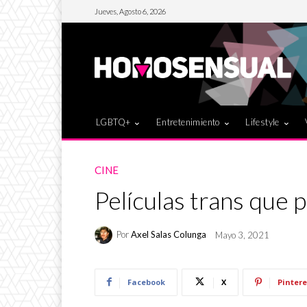
Jueves, Agosto 6, 2026
LGBTQ+
Entretenimiento
Lifestyle
CINE
Películas trans que 
Por
Axel Salas Colunga
Mayo 3, 2021
Facebook
X
Pintere