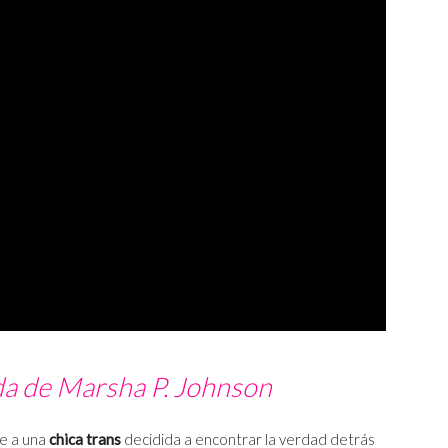
da de Marsha P. Johnson
ue a una
chica trans
decidida a encontrar la verdad detrás