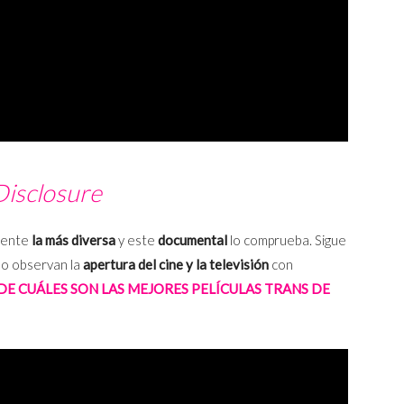
Disclosure
mente
la más diversa
y este
documental
lo comprueba. Sigue
o observan la
apertura del cine y la televisión
con
DE CUÁLES SON LAS MEJORES PELÍCULAS TRANS DE