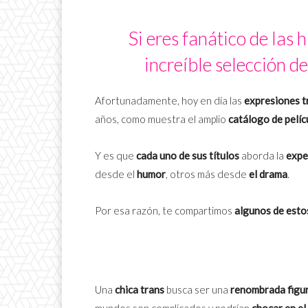
Si eres fanático de las h
increíble selección d
Afortunadamente, hoy en día las
expresiones tr
años, como muestra el amplio
catálogo de pelíc
Y es que
cada uno de sus títulos
aborda la
expe
desde el
humor
, otros más desde
el drama
.
Por esa razón, te compartimos
algunos de est
Una
chica trans
busca ser una
renombrada figura
mundos son complicados y podrían
chocar en e