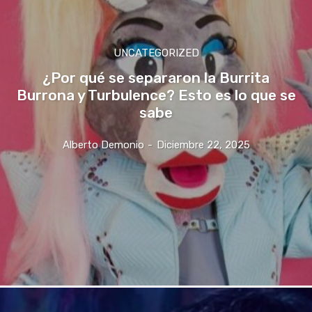
UNCATEGORIZED
¿Por qué se separaron la Burrita
Burrona y Turbulence? Esto es lo que se
sabe
Alberto Demonio
-
Diciembre 22, 2025