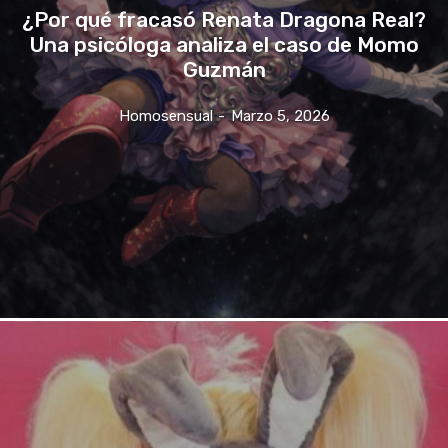
¿Por qué fracasó Renata Dragona Real?
Una psicóloga analiza el caso de Momo
Guzmán
Homosensual
-
Marzo 5, 2026