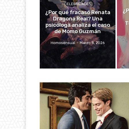
CELEBRIDADES
¿P
¿Por qué fracasó Renata
Dragona Real? Una
T
psicóloga analiza el caso
de Momo Guzmán
Homosensual
-
Marzo 5, 2026