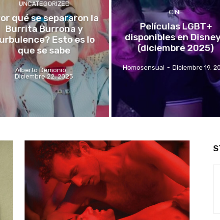
UNCATEGORIZED
CINE
or qué se separaron la
Películas LGBT+
Burrita Burrona y
disponibles en Disne
urbulence? Esto es lo
(diciembre 2025)
que se sabe
Homosensual
-
Diciembre 19, 2
Alberto Demonio
-
Diciembre 22, 2025
S