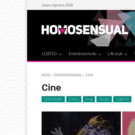
Jueves, Agosto 6, 2026
LGBTQ+
Entretenimiento
Lifestyle
Inicio
Entretenimiento
Cine
Cine
Celebridades
Comics
Drag
Música
Nightlife