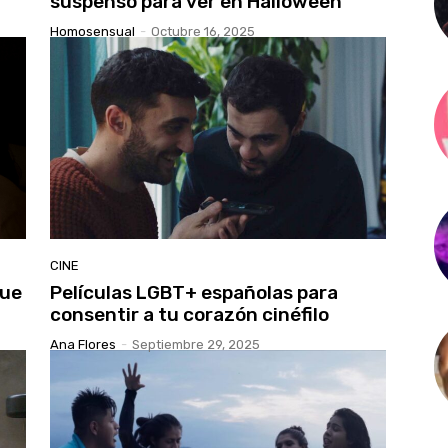
suspenso para ver en Halloween
Homosensual
-
Octubre 16, 2025
CINE
que
Películas LGBT+ españolas para
consentir a tu corazón cinéfilo
Ana Flores
-
Septiembre 29, 2025