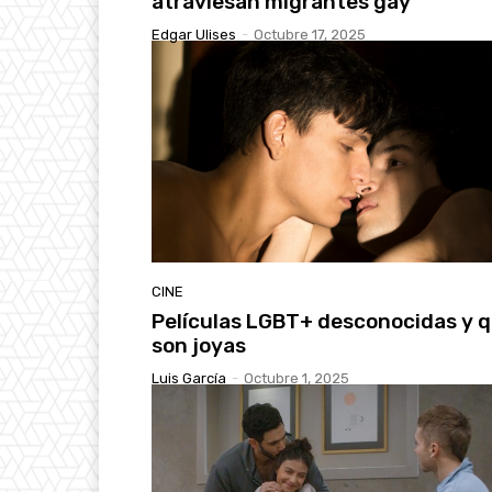
atraviesan migrantes gay
Edgar Ulises
-
Octubre 17, 2025
CINE
Películas LGBT+ desconocidas y 
son joyas
Luis García
-
Octubre 1, 2025