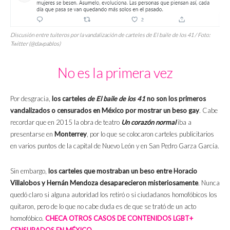
Discusión entre tuiteros por la vandalización de carteles de
El baile de los 41
/ Foto:
Twitter (@davpablos)
No es la primera vez
Por desgracia,
los carteles
de El baile de los 41
no son los primeros
vandalizados o censurados en México por mostrar un beso gay
. Cabe
recordar que en 2015 la obra de teatro
Un corazón normal
iba a
presentarse en
Monterrey
, por lo que se colocaron carteles publicitarios
en varios puntos de la capital de Nuevo León y en San Pedro Garza García.
Sin embargo,
los carteles que mostraban un beso entre Horacio
Villalobos y Hernán Mendoza desaparecieron misteriosamente
. Nunca
quedó claro si alguna autoridad los retiró o si ciudadanos homofóbicos los
quitaron, pero de lo que no cabe duda es de que se trató de un acto
homofóbico.
CHECA OTROS CASOS DE CONTENIDOS LGBT+