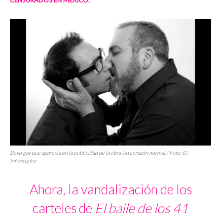
CENSURADOS EN MÉXICO.
Beso gay que aparecía en la publicidad de la obra
Un corazón normal
/ Foto:
El
Informador
Ahora, la vandalización de los
carteles de
El baile de los 41