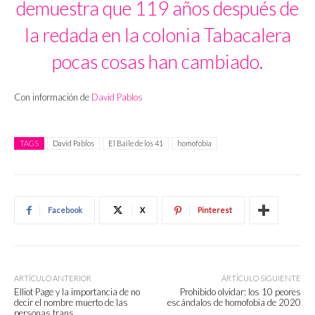
demuestra que 119 años después de
la redada en la colonia Tabacalera
pocas cosas han cambiado.
Con información de
David Pablos
TAGS
David Pablos
El Baile de los 41
homofobia
Facebook
X
Pinterest
ARTÍCULO ANTERIOR
ARTÍCULO SIGUIENTE
Elliot Page y la importancia de no
Prohibido olvidar: los 10 peores
decir el nombre muerto de las
escándalos de homofobia de 2020
personas trans