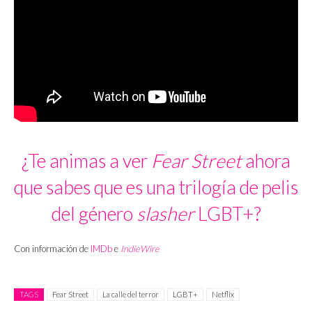
¿Te animas a ver
Fear Street
ahora
que sabes que es una trilogía de pelis
del género
slasher
LGBT+?
Con información de
IMDb
e
IndieWire
TAGS
Fear Street
La calle del terror
LGBT+
Netflix