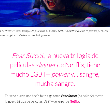
Fear Street es una trilogía de películas de terror LGBT+ en Netflix que no te puedes perder si
amas el género slasher. / Foto: Fotogramas
Fear Street
, la nueva trilogía de
películas
slasher
de Netflix, tiene
mucho LGBT+
power
y… sangre,
mucha sangre.
En serio que ya nos hacía falta algo como
Fear Street
(
La calle del terror
),
la nueva trilogía de películas LGBT+ de terror de
Netflix
.