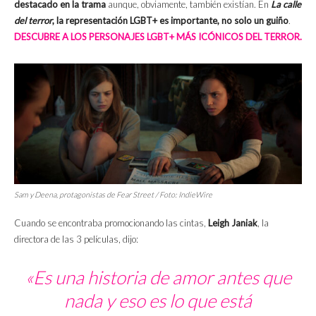
destacado en la trama
aunque, obviamente, también existían.
En
La calle
del terror
, la representación LGBT+ es importante, no solo un guiño
.
DESCUBRE A LOS PERSONAJES LGBT+ MÁS ICÓNICOS DEL TERROR.
Sam y Deena, protagonistas de
Fear Street
/ Foto:
IndieWire
Cuando se encontraba promocionando las cintas,
Leigh Janiak
, la
directora de las 3 películas, dijo:
«Es una historia de amor antes que
nada y eso es lo que está