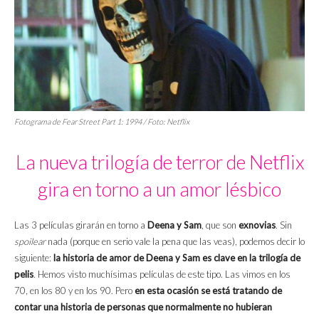
Fotograma de
Fear Street Part 1: 1994
/ Foto: Netflix
La nueva trilogía de terror de Netflix
gira en torno a un amor lésbico
Las 3 películas girarán en torno a
Deena y Sam
, que son
exnovias
. Sin
spoilear
nada (porque en serio vale la pena que las veas), podemos decir lo
siguiente:
la historia de amor de Deena y Sam es clave en la trilogía de
pelis
. Hemos visto muchísimas películas de este tipo. Las vimos en los
70, en los 80 y en los 90. Pero
en esta ocasión se está tratando de
contar una historia de personas que normalmente no hubieran