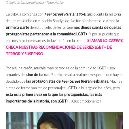
Trilogía de
La calle del terror
/ Foto: Netflix
La trilogía comienza con
Fear Street
Part 1
:
1994
, que cuenta la historia
de una maldición en el pueblo Shadyside. No fue sino hasta que vimos
la
primera parte
de estas pelis de terror que
nos dimos cuenta de que las
protagonistas pertenecen a la comunidad LGBT+
. Y por supuesto que
eso nos hizo interesarnos todavía más en la trama.
SI AMAS LO
CREEPY
,
CHECA NUESTRAS RECOMENDACIONES DE SERIES LGBT+ DE
TERROR Y SUSPENSO.
Por alguna razón, muchísimas personas de la comunidad LGBT+ son
amantes del
cine de terror
. Por ello, resulta realmente especial que hayan
decidido que
las protagonistas de
Fear Street
fueran lesbianas
.
Muchas
cintas de terror han tenido personajes LGBT+ a lo largo de los años, pero
esta es la primera vez en la que las protagonistas, las más
importantes de la historia, son LGBT+
. ¡Qué emocionante!