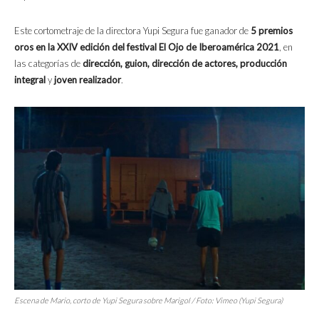
Este cortometraje de la directora Yupi Segura fue ganador de
5 premios
oros en la XXIV edición del festival El Ojo de Iberoamérica 2021
, en
las categorías de
dirección, guion, dirección de actores, producción
integral
y
joven realizador
.
Escena de
Mario,
corto de Yupi Segura sobre Marigol / Foto: Vimeo (Yupi Segura)