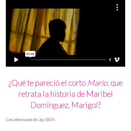
¿Qué te pareció el corto
Mario
, que
retrata la historia de Maribel
Domínguez, Marigol?
Con información de
Liga BBVA