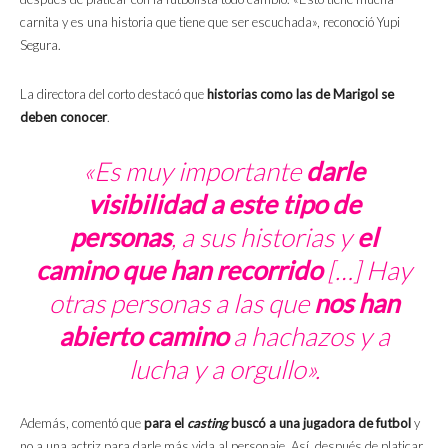
carnita y es una historia que tiene que ser escuchada», reconoció Yupi
Segura.
La directora del corto destacó que
historias como las de Marigol se
deben conocer
.
«Es muy importante
darle
visibilidad a este tipo de
personas
, a sus historias y
el
camino que han recorrido
[…] Hay
otras personas a las que
nos han
abierto camino
a hachazos y a
lucha y a orgullo».
Además, comentó que
para el
casting
buscó a una jugadora de futbol
y
no a una actriz para darle más vida al personaje. Así, después de platicar