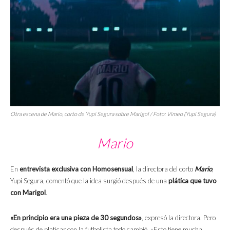
Otra escena de
Mario,
corto de Yupi Segura sobre Marigol / Foto: Vimeo (Yupi Segura)
M
ario
En
entrevista exclusiva con Homosensual
, la directora del corto
Mario
,
Yupi Segura, comentó que la idea surgió después de una
plática que tuvo
con Marigol
.
«En principio era una pieza de 30 segundos»
, expresó la directora. Pero
después de platicar con la futbolista todo cambió. «Esto tiene mucha