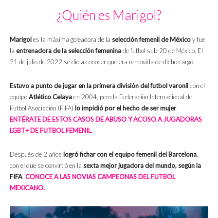
¿Quién es Marigol?
Marigol
es la máxima goleadora de la
selección femenil de México
y fue
la
entrenadora de la selección femenina
de futbol sub-20 de México. El
21 de julio de 2022 se dio a conocer que era removida de dicho cargo.
Estuvo a punto de jugar en la primera división del futbol varonil
con el
equipo
Atlético Celaya
en 2004, pero la Federación Internacional de
Futbol Asociación (FIFA)
lo impidió por el hecho de ser mujer
.
ENTÉRATE DE ESTOS CASOS DE ABUSO Y ACOSO A JUGADORAS
LGBT+ DE FUTBOL FEMENIL.
Después de 2 años
logró fichar con el equipo femenil del Barcelona
,
con el que se convirtió en la
sexta mejor jugadora del mundo, según la
FIFA
.
CONOCE A LAS NOVIAS CAMPEONAS DEL FUTBOL
MEXICANO.