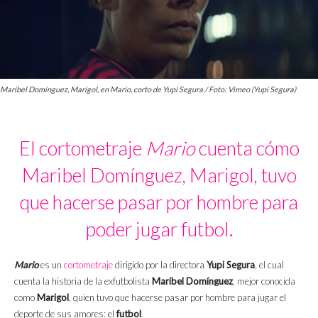
Maribel Domínguez, Marigol, en Mario, corto de Yupi Segura / Foto: Vimeo (Yupi Segura)
El cortometraje
Mario
cuenta cómo
Maribel Domínguez, Marigol, tuvo
que hacerse pasar por hombre para
poder jugar futbol.
Mario
es un
cortometraje
dirigido por la directora
Yupi Segura
, el cual
cuenta la historia de la exfutbolista
Maribel Domínguez
, mejor conocida
como
Marigol
, quien tuvo que hacerse pasar por hombre para jugar el
deporte de sus amores: el
futbol
.