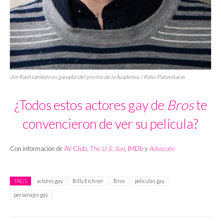
Jim Rash también es ganador del premio de la Academia. / Foto: Palomitacas
¿Todos estos actores gay de
Bros
te
convencieron de ver su película?
Con información de
AV Club
,
The U.S. Sun
,
IMDb
y
Advocate
TAGS
actores gay
Billy Eichner
Bros
películas gay
personajes gay