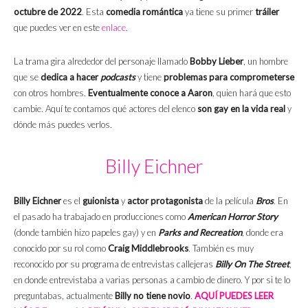
octubre de 2022
. Esta
comedia romántica
ya tiene su primer
tráiler
que puedes ver en este
enlace
.
La trama gira alrededor del personaje llamado
Bobby Lieber
, un hombre
que se
dedica a hacer
podcasts
y tiene
problemas para comprometerse
con otros hombres.
Eventualmente conoce a Aaron
, quien hará que esto
cambie. Aquí te contamos qué actores del elenco
son gay en la vida real
y
dónde más puedes verlos.
Billy Eichner
Billy
Eichner
es el
guionista
y
actor protagonista
de la película
Bros
. En
el pasado ha trabajado en producciones como
American Horror Story
(donde también hizo papeles gay) y en
Parks and Recreation
, donde era
conocido por su rol como
Craig Middlebrooks
. También es muy
reconocido por su programa de entrevistas callejeras
Billy On The Street
,
en donde entrevistaba a varias personas a cambio de dinero. Y por si te lo
preguntabas, actualmente
Billy no tiene novio
.
AQUÍ PUEDES LEER