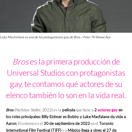
Luke Macfarlane es uno de los protagonistas gay de Bros. / Foto: TV Shows Ace
Bros
es la primera producción de
Universal Studios con protagonistas
gay, te contamos qué actores de su
elenco también lo son en la vida real.
Bros
(Nicholas Stoller, 2022) es la
película
que tiene a
2
actores gay
en
los roles principales: Billy Eichner es Bobby y Luke Macfalane da vida a
Aaron
. El estreno es el
30 de septiembre de 2022
en el
Toronto
International Film Festival (TIFF)
y a
México llega a cines el 27 de