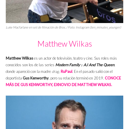
Luke Macfarlane en set de filmación de Bros. / Foto: Instagram (ten_minutes_younger)
Matthew Wilkas
Matthew Wilkas
es un actor de televisión, teatro y cine. Sus roles más
conocidos son los de las series
Modern Family
y
AJ And The Queen
,
donde apareció con la madre
drag,
RuPaul
. En el pasado salió con el
deportista
Gus Kenworthy
, pero su relación terminó en 2019.
CONOCE
MÁS DE GUS KENWORTHY, EXNOVIO DE MATTHEW WILKAS.