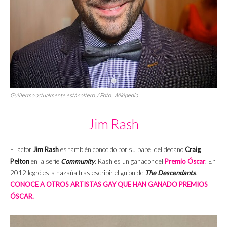
Guillermo actualmente está soltero. / Foto: Wikipedia
Jim Rash
El actor
Jim Rash
es también conocido por su papel del decano
Craig
Pelton
en la serie
Community
. Rash es un ganador del
Premio Óscar
. En
2012 logró esta hazaña tras escribir el guion de
The Descendants
.
CONOCE A OTROS ARTISTAS GAY QUE HAN GANADO PREMIOS
ÓSCAR.