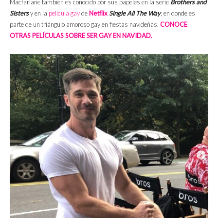
Macfarlane también es conocido por sus papeles en la serie
Brothers and
Sisters
y en la
película gay
de
Netflix
Single All The Way
, en donde es
parte de un triángulo amoroso gay en fiestas navideñas.
CONOCE
OTRAS PELÍCULAS SOBRE SER GAY EN NAVIDAD.