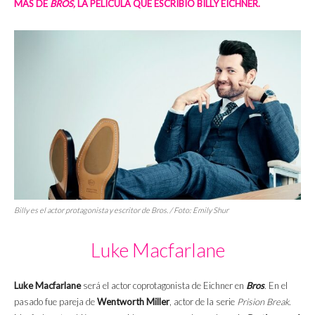
MÁS DE
BROS,
LA PELÍCULA QUE ESCRIBIÓ BILLY EICHNER.
Billy es el actor protagonista y escritor de
Bros.
/ Foto: Emily Shur
Luke Macfarlane
Luke Macfarlane
será el actor coprotagonista de Eichner en
Bros
. En el
pasado fue pareja de
Wentworth Miller
, actor de la serie
Prision Break
.