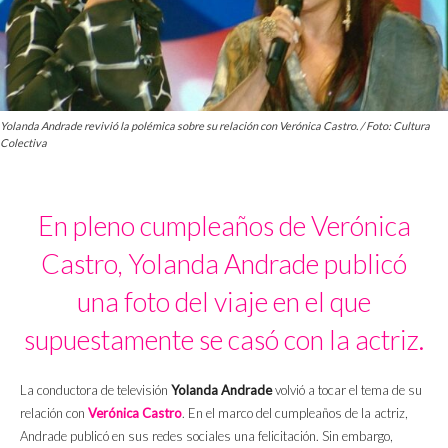
Yolanda Andrade revivió la polémica sobre su relación con Verónica Castro. / Foto: Cultura
Colectiva
En pleno cumpleaños de Verónica
Castro, Yolanda Andrade publicó
una foto del viaje en el que
supuestamente se casó con la actriz.
La conductora de televisión
Yolanda Andrade
volvió a tocar el tema de su
relación con
Verónica Castro
. En el marco del cumpleaños de la actriz,
Andrade publicó en sus redes sociales una felicitación. Sin embargo,