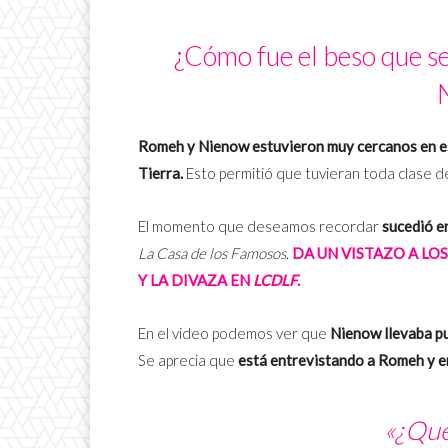
¿Cómo fue el beso que s
Romeh y Nienow estuvieron muy cercanos en e
Tierra.
Esto permitió que tuvieran toda clase d
El momento que deseamos recordar
sucedió e
La Casa de los Famosos
.
DA UN VISTAZO A L
Y LA DIVAZA EN
LCDLF
.
En el video podemos ver que
Nienow
llevaba p
Se aprecia que
está entrevistando a Romeh y e
«¿Qué