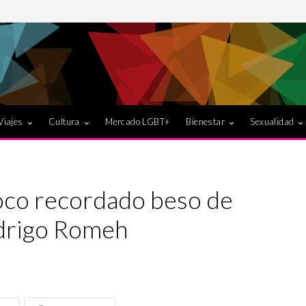
Viajes
Cultura
Mercado LGBT+
Bienestar
Sexualidad
oco recordado beso de
drigo Romeh