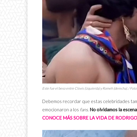
Este fue el beso entre Clovis (izquierda) y Romeh (derecha). / Fo
Debemos recordar que estas celebridades tam
emocionaron a los
fans
.
No olvidamos la escena
CONOCE MÁS SOBRE LA VIDA DE RODRIG