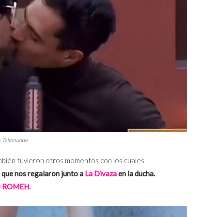
to: Telemundo
bién tuvieron otros momentos con los cuales
 que nos regalaron junto a
La Divaza
en la ducha.
O ROMEH.