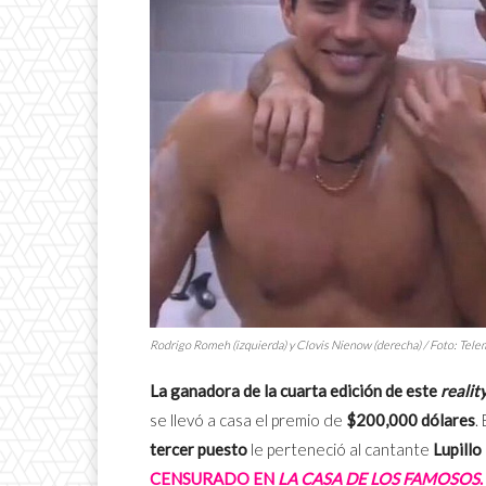
Rodrigo Romeh (izquierda) y Clovis Nienow (derecha) / Foto: Tel
La
ganadora de la cuarta edición de este
realit
se llevó a casa el premio de
$200,000 dólares
. 
tercer puesto
le perteneció al cantante
Lupillo
CENSURADO EN
LA CASA DE LOS FAMOSOS
.