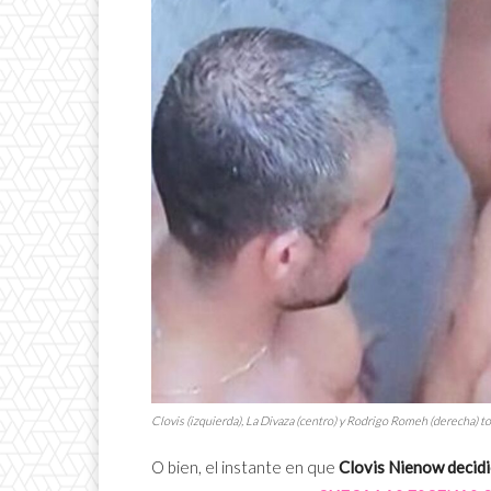
Clovis (izquierda), La Divaza (centro) y Rodrigo Romeh (derecha) 
O bien, el instante en que
Clovis Nienow decidi