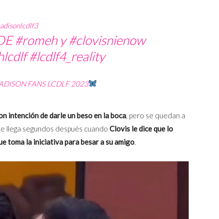
disonlcdlf3
DE
#romeh
y
#clovisnienow
lcdlf
#lcdlf4_reality
 MADISON FANS LCDLF 2023
n intención de darle un beso en la boca
, pero se quedan a
te llega segundos después cuando
Clovis le dice que lo
e toma la iniciativa para besar a su amigo
.