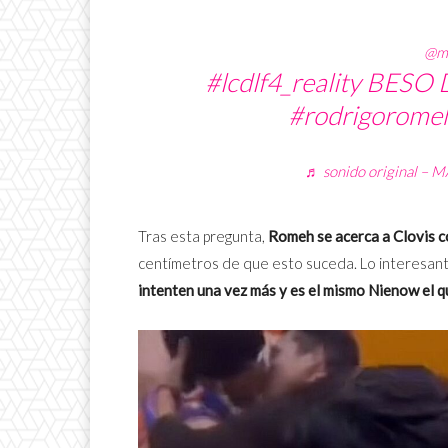
@ma
#lcdlf4_reality
BESO 
#rodrigoromeh
♬ sonido original –
Tras esta pregunta,
Romeh se acerca a Clovis co
centímetros de que esto suceda. Lo interesan
intenten una vez más y es el mismo Nienow el qu