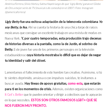
América Ferrera, Silvio Horta y Salma Hayek luego de que ‘Ugly Betty’ ganara el Globo
de Oro a mejor serie de TV (musical o de comedia) en el 2007 / Foto: Instagram
(@americaferrera)
Ugly Betty
fue una exitosa adaptación de la telenovela colombiana
Yo
soy Betty, la fea
.
Ahí se cuenta la historia de una chica torpe de raíces
mexicanas que consigue un excelente trabajo en una revista de modas en
Nueva York.
Y, por cuatro temporadas, esta producción trajo decenas
de historias diversas a la pantalla, como la de Justin, el sobrino de
Betty.
Este joven fue uno de los primeros personajes en la televisión
estadounidense
cuya historia mostraba lo difícil que es dejar de negar
tu identidad y salir del clóset.
Lamentamos el fallecimiento de este hombre tan creativo. Asimismo, si tú
te sientes deprimido, ansiosa o con impulsos suicidas, te invitamos a
buscar ayuda.
Hay líneas de apoyo gratuitas,
como esta
, que estarán
para ti en los momentos de crisis.
Además, existen organizaciones como
It Get’s Better
que te pueden orientar y dirigir a colectivos que te apoyarán
en lo que necesites.
ESTOS SON OTROS FAMOSOS LGBT+ QUE SE
NOS FUERON MUY PRONTO.