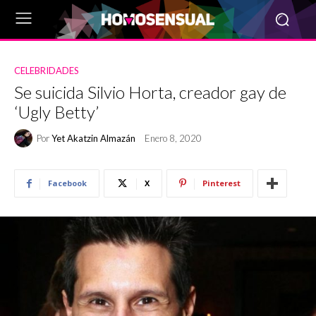
CELEBRIDADES
Se suicida Silvio Horta, creador gay de
‘Ugly Betty’
Por
Yet Akatzin Almazán
Enero 8, 2020
Facebook
X
Pinterest