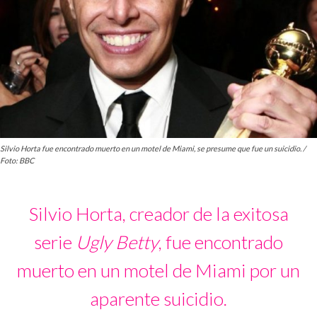
Silvio Horta fue encontrado muerto en un motel de Miami, se presume que fue un suicidio. /
Foto: BBC
Silvio Horta, creador de la exitosa
serie
Ugly Betty
, fue encontrado
muerto en un motel de Miami por un
aparente suicidio.