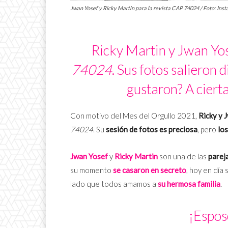
Jwan Yosef y Ricky Martin para la revista CAP 74024 / Foto: Ins
Ricky Martin y Jwan Yos
74024
. Sus fotos salieron 
gustaron? A ciert
Con motivo del Mes del Orgullo 2021,
Ricky y 
74024
. Su
sesión de fotos es preciosa
, pero
los
Jwan Yosef
y
Ricky Martin
son una de las
parej
su momento
se casaron en secreto
, hoy en día
lado que todos amamos a
su hermosa familia
.
¡Espos