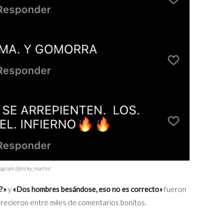
tagram (@ricky_martin)
n?»
y
«Dos hombres besándose, eso no es correcto»
fueron
recieron entre miles de comentarios bonitos.