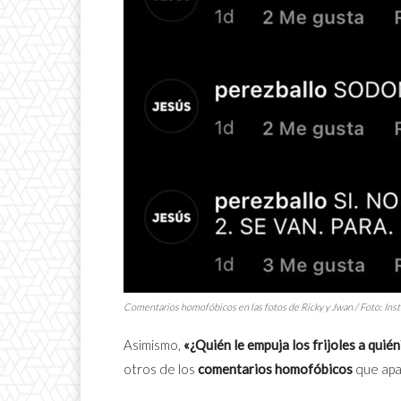
Comentarios homofóbicos en las fotos de Ricky y Jwan / Foto: Ins
Asimismo,
«¿Quién le empuja los frijoles a quié
otros de los
comentarios homofóbicos
que apa