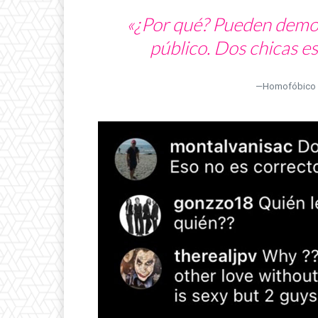
«¿Por qué? Pueden demos
público. Dos chicas es
—Homofóbico e