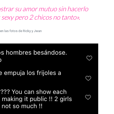
trar su amor mutuo sin hacerlo
 sexy pero 2 chicos no tanto».
n las fotos de Ricky y Jwan