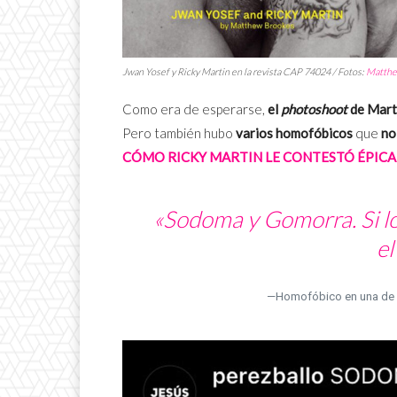
Jwan Yosef y Ricky Martin en la revista
CAP 74024
/ Fotos:
Matthe
Como era de esperarse,
el
photoshoot
de Marti
Pero también hubo
varios homofóbicos
que
no
CÓMO RICKY MARTIN LE CONTESTÓ ÉPIC
«Sodoma y Gomorra. Si lo 
el
—Homofóbico en una de l