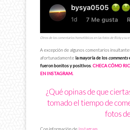
Otros de los comentarios homofóbicos en las fotos de Ricky y su e
A excepción de algunos comentarios insultante
afortunadamente
la mayoría de los
comments
e
fueron bonitos y positivos
.
CHECA CÓMO RICK
EN INSTAGRAM.
¿Qué opinas de que ciert
tomado el tiempo de com
fotos d
Con información de
Instagram