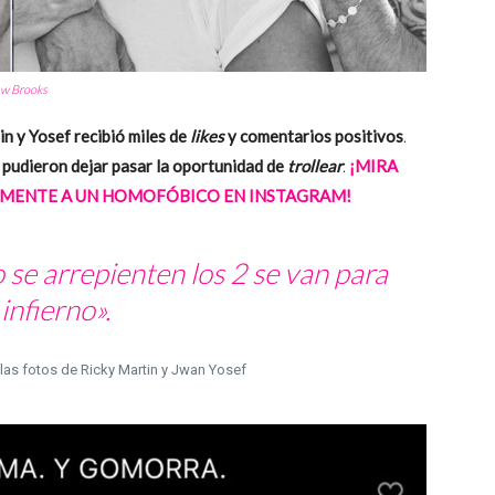
w Brooks
n y Yosef recibió miles de
likes
y comentarios positivos
.
 pudieron dejar pasar la oportunidad de
trollear
.
¡MIRA
AMENTE A UN HOMOFÓBICO EN INSTAGRAM!
se arrepienten los 2 se van para
 infierno».
as fotos de Ricky Martin y Jwan Yosef