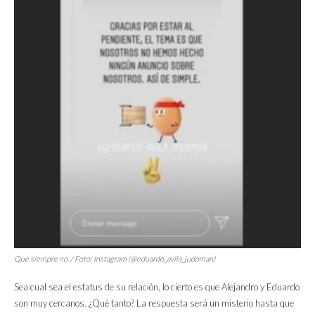
Que siempre no. / Foto: Instagram (@eduardo_avila_judoman)
Sea cual sea el estatus de su relación, lo cierto es que Alejandro y Eduardo
son muy cercanos. ¿Qué tanto? La respuesta será un misterio hasta que