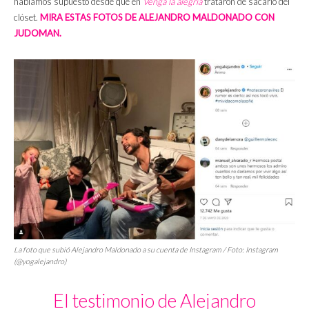
habíamos supuesto desde que en
Venga la alegría
trataron de sacarlo del
clóset.
MIRA ESTAS FOTOS DE ALEJANDRO MALDONADO CON
JUDOMAN.
La foto que subió Alejandro Maldonado a su cuenta de Instagram / Foto: Instagram
(@yogalejandro)
El testimonio de Alejandro