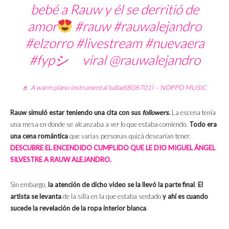
bebé a Rauw y él se derritió de
amor
#rauw
#rauwalejandro
#elzorro
#livestream
#nuevaera
#fypシ゚viral
@rauwalejandro
♬ A warm piano instrumental ballad(808701) – NOPPO MUSIC
Rauw simuló estar teniendo una cita con sus
followers
.
La escena tenía
una mesa en donde se alcanzaba a ver lo que estaba comiendo.
Todo era
una cena romántica
que varias personas quizá desearían tener.
DESCUBRE EL ENCENDIDO CUMPLIDO QUE LE DIO MIGUEL ÁNGEL
SILVESTRE A RAUW ALEJANDRO.
Sin embargo,
la atención de dicho video se la llevó la parte final
.
El
artista se levanta
de la silla en la que estaba sentado
y ahí es cuando
sucede la revelación de la ropa interior blanca
.