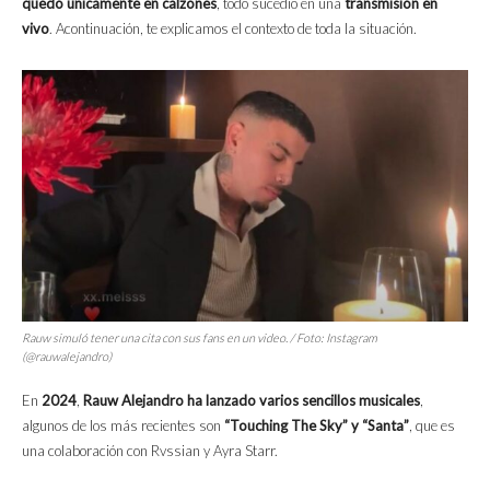
quedó únicamente en calzones
, todo sucedió en una
transmisión en
vivo
. Acontinuación, te explicamos el contexto de toda la situación.
Rauw simuló tener una cita con sus fans en un video. / Foto: Instagram
(@rauwalejandro)
En
2024
,
Rauw Alejandro ha lanzado varios sencillos musicales
,
algunos de los más recientes son
“Touching The Sky” y “Santa”
, que es
una colaboración con Rvssian y Ayra Starr.