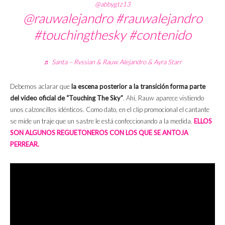
@abbygtz13
@rauwalejandro
#rauwalejandro
#touchingthesky
#contenido
♬ Santa – Rvssian & Rauw Alejandro & Ayra Starr
Debemos aclarar que
la escena posterior a la transición forma parte
del video oficial de “Touching The Sky”
. Ahí, Rauw aparece vistiendo
unos calzoncillos idénticos. Como dato, en el clip promocional el cantante
se mide un traje que un sastre le está confeccionando a la medida.
ELLOS
SON ALGUNOS REGUETONEROS CON LOS QUE SE ANTOJA
PERREAR.