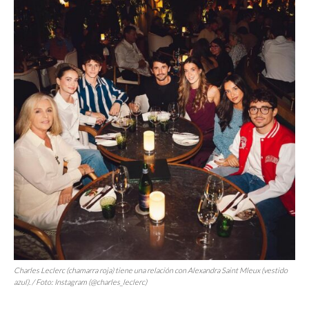
Charles Leclerc (chamarra roja) tiene una relación con Alexandra Saint Mleux (vestido
azul). / Foto: Instagram (@charles_leclerc)