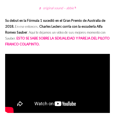
♬ original sound – abbie¹⁶
Su debut en la Fórmula 1 sucedió en el Gran Premio de Australia de
2018.
En ese entonces,
Charles Leclerc corría con la escudería Alfa
Romeo Sauber
. Aquí te dejamos un video de sus mejores momento con
Sauber.
ESTO SE SABE SOBRE LA SEXUALIDAD Y PAREJA DEL PILOTO
FRANCO COLAPINTO.