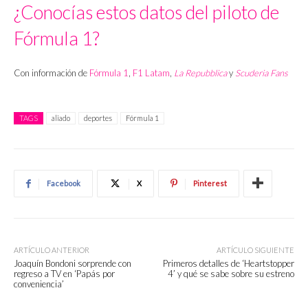
¿Conocías estos datos del piloto de
Fórmula 1?
Con información de
Fórmula 1
,
F1 Latam
,
La Repubblica
y
Scuderia Fans
TAGS
aliado
deportes
Fórmula 1
Facebook
X
Pinterest
ARTÍCULO ANTERIOR
ARTÍCULO SIGUIENTE
Joaquín Bondoni sorprende con
Primeros detalles de ‘Heartstopper
regreso a TV en ‘Papás por
4’ y qué se sabe sobre su estreno
conveniencia’