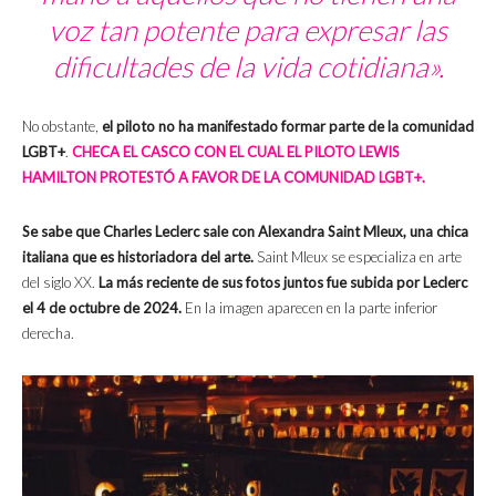
voz tan potente para expresar las
dificultades de la vida cotidiana».
No obstante,
el piloto no ha manifestado formar parte de la comunidad
LGBT+
.
CHECA EL CASCO CON EL CUAL EL PILOTO LEWIS
HAMILTON PROTESTÓ A FAVOR DE LA COMUNIDAD LGBT+.
Se sabe que Charles Leclerc sale con Alexandra Saint Mleux, una chica
italiana que es historiadora del arte.
Saint Mleux se especializa en arte
del siglo XX.
La más reciente de sus fotos juntos fue subida por Leclerc
el 4 de octubre de 2024.
En la imagen aparecen en la parte inferior
derecha.