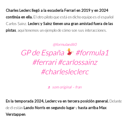
Charles Leclerc llegó a la escudería Ferrari en 2019 y en 2024
continúa en ella.
El otro piloto que está en dicho equipo es el español
Carlos Sainz.
Leclerc y Sainz tienen una gran amistad fuera de las
pistas
, aquí tenemos un ejemplo de cómo son sus interacciones.
@formulaedit0
GP de España
#formula1
#ferrari
#carlossainz
#charlesleclerc
♬ som original – fran
En la temporada 2024, Leclerc va en tercera posición general.
Delante
de él están
Lando Norris en segundo lugar
y
hasta arriba Max
Verstappen
.