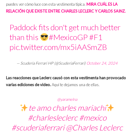
puedes ver cómo luce con esta vestimenta típica.
MIRA CUÁL ES LA
RELACIÓN QUE EXISTE ENTRE CHARLES LECLERC Y CARLOS SAINZ.
Paddock fits don't get much better
than this
#MexicoGP
#F1
pic.twitter.com/mx5iAASmZB
— Scuderia Ferrari HP (@ScuderiaFerrari)
October 24, 2024
Las reacciones que Leclerc causó con esta vestimenta han provocado
varias ediciones de video.
Aquí te dejamos una de ellas.
@yaramelna
te amo charles mariachi
#charlesleclerc
#mexico
#scuderiaferrari
@Charles Leclerc