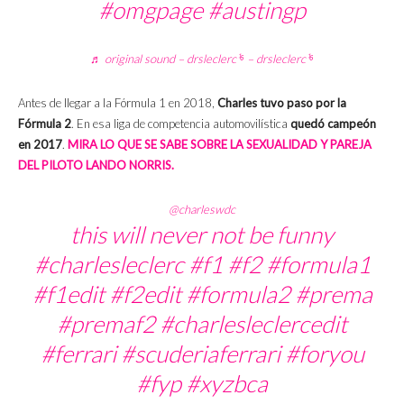
#omgpage
#austingp
♬ original sound – drsleclerc¹⁶ – drsleclerc¹⁶
Antes de llegar a la Fórmula 1 en 2018,
Charles tuvo paso por la
Fórmula 2
. En esa liga de competencia automovilística
quedó campeón
en 2017
.
MIRA LO QUE SE SABE SOBRE LA SEXUALIDAD Y PAREJA
DEL PILOTO LANDO NORRIS.
@charleswdc
this will never not be funny
#charlesleclerc
#f1
#f2
#formula1
#f1edit
#f2edit
#formula2
#prema
#premaf2
#charlesleclercedit
#ferrari
#scuderiaferrari
#foryou
#fyp
#xyzbca