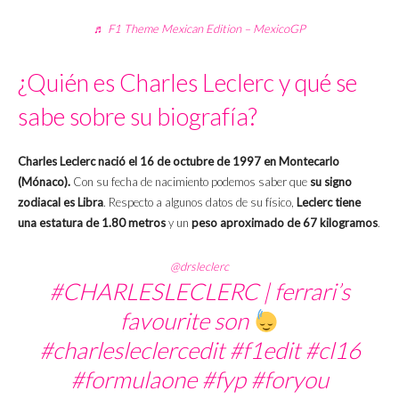
♬ F1 Theme Mexican Edition – MexicoGP
¿Quién es Charles Leclerc y qué se
sabe sobre su biografía?
Charles Leclerc nació el 16 de octubre de 1997 en Montecarlo
(Mónaco).
Con su fecha de nacimiento podemos saber que
su signo
zodiacal es Libra
. Respecto a algunos datos de su físico,
Leclerc tiene
una estatura de 1.80 metros
y un
peso aproximado de 67 kilogramos
.
@drsleclerc
#CHARLESLECLERC
| ferrari’s
favourite son
#charlesleclercedit
#f1edit
#cl16
#formulaone
#fyp
#foryou