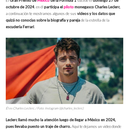
El
Gran Premio de
México
de la Fórmula 1
sucede el
domingo 27 de
octubre de 2024
, en él
participa el
piloto
monegasco Charles Leclerc
,
a continuación te mostramos algunos de sus
videos y los datos que
quizá no conocías sobre la biografía y pareja
de la estrella de la
escudería Ferrari
.
Él es Charles Leclerc. / Foto: Instagram (@charles_leclerc)
Leclerc llamó mucho la atención luego de llegar a México en 2024,
pues llevaba puesto un traje de charro.
Aquí te dejamos un video donde