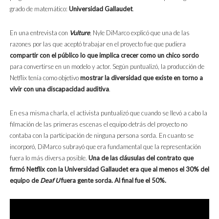
grado de matemático:
Universidad Gallaudet
.
En una entrevista con
Vulture
, Nyle DiMarco explicó que una de las
razones por las que aceptó trabajar en el proyecto fue que pudiera
compartir con el público lo que implica crecer como un chico sordo
para convertirse en un modelo y actor. Según puntualizó, la producción de
Netflix tenía como objetivo
mostrar la diversidad que existe en torno a
vivir con una discapacidad auditiva
.
En esa misma charla, el activista puntualizó que cuando se llevó a cabo la
filmación de las primeras escenas el equipo detrás del proyecto no
contaba con la participación de ninguna persona sorda. En cuanto se
incorporó, DiMarco subrayó que era fundamental que la representación
fuera lo más diversa posible.
Una de las cláusulas del contrato que
firmó Netflix con la Universidad Gallaudet era que al menos el 30% del
equipo de
Deaf U
fuera gente sorda. Al final fue el 50%.