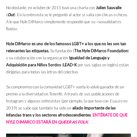
No obstante, en octubre de 2015 tuvo una charla con
Julien Sauvalle
(
Out
). En la entrevista se le preguntó al actor si salía con chicas o chicos.
A lo que Nyle DiMarco simplemente respondió que su «sexualidad es
fluida».
Nyle DiMarco es uno de los famosos LGBT+ a los que no les son tan
relevantes las etiquetas.
Su fundación (
The Nyle DiMarco Foundation
)
y su colaboración con la organización
Igualdad de Lenguaje y
Adquisición para Niños Sordos
(
LEAD-K
por sus siglas en inglés) están
dirigidas para todas las letras del colectivo.
Su compromiso con la comunidad LGBT+ sorda lo volvió ganador de un
premio a la diversidad en Tenerife. A través de sus publicaciones de
Instagram y algunas entrevistas (por ejemplo, la que tuvo con
Esquire
en
2019) se sabe que también ha sido un
aliado importante de las
infancias trans y los sectores afrodescendientes
.
ENTÉRATE DE QUE
NYLE DIMARCO ESTARÁ EN
QUEER AS FOLK
.