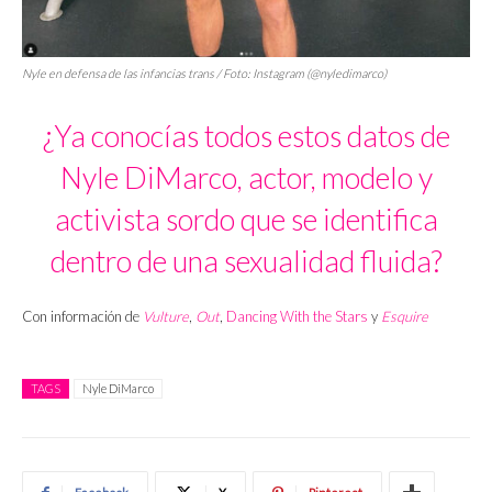
Nyle en defensa de las infancias trans / Foto: Instagram (@nyledimarco)
¿Ya conocías todos estos datos de
Nyle DiMarco, actor, modelo y
activista sordo que se identifica
dentro de una sexualidad fluida?
Con información de
Vulture
,
Out
,
Dancing With the Stars
y
Esquire
TAGS
Nyle DiMarco