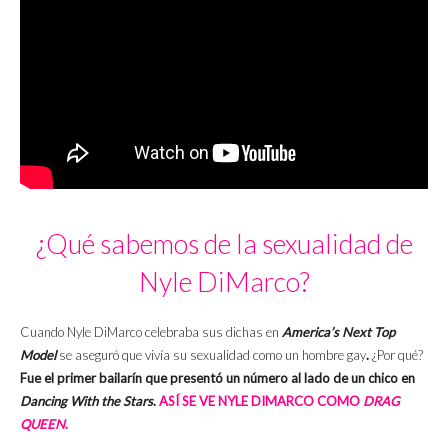
¿Qué sabemos de la sexualidad de
Nyle DiMarco?
Cuando Nyle DiMarco celebraba sus dichas en
America’s Next Top
Model
se aseguró que vivía su sexualidad como un hombre gay
.
¿Por qué?
Fue el primer bailarín que presentó un número al lado de un chico en
Dancing With the Stars
.
ASÍ SE VE NYLE DIMARCO COMO
DRAG
QUEEN
.