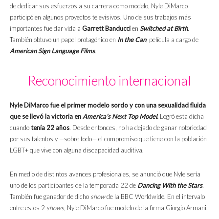
de dedicar sus esfuerzos a su carrera como modelo, Nyle DiMarco
participó en algunos proyectos televisivos. Uno de sus trabajos más
importantes fue dar vida a
Garrett Banducci
en
Switched at Birth
.
También obtuvo un papel protagónico en
In the Can
, película a cargo de
American Sign Language Films
.
Reconocimiento internacional
Nyle DiMarco fue el primer modelo sordo y con una sexualidad fluida
que se llevó la victoria en
America’s Next Top Model
.
Logró esta dicha
cuando
tenía 22 años
. Desde entonces, no ha dejado de ganar notoriedad
por sus talentos y —sobre todo— el compromiso que tiene con la población
LGBT+ que vive con alguna discapacidad auditiva.
En medio de distintos avances profesionales, se anunció que Nyle sería
uno de los participantes de la temporada 22 de
Dancing With the Stars
.
También fue ganador de dicho
show
de la BBC Worldwide. En el intervalo
entre estos 2
shows,
Nyle DiMarco fue modelo de la firma Giorgio Armani.