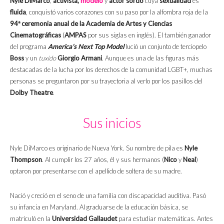
Nyle DiMarco
,
activista,
modelo
y
actor sordo
cuya
sexualidad
es
fluida
, conquistó varios corazones con su paso por la alfombra roja de la
94ª ceremonia anual de la
Academia de Artes y Ciencias
Cinematográficas
(
AMPAS
por sus siglas en inglés). El también ganador
del programa
America’s Next Top Model
lució un conjunto de terciopelo
Boss
y un
tuxido
Giorgio Armani
. Aunque es una de las figuras más
destacadas de la lucha por los derechos de la comunidad LGBT+, muchas
personas se preguntaron por su trayectoria al verlo por los pasillos del
Dolby Theatre
.
Sus inicios
Nyle DiMarco es originario de Nueva York. Su nombre de pila es
Nyle
Thompson
. Al cumplir los 27 años, él y sus hermanos (
Nico
y
Neal
)
optaron por presentarse con el apellido de soltera de su madre.
Nació y creció en el seno de una familia con discapacidad auditiva. Pasó
su infancia en Maryland. Al graduarse de la educación básica, se
matriculó en la
Universidad Gallaudet
para estudiar matemáticas. Antes