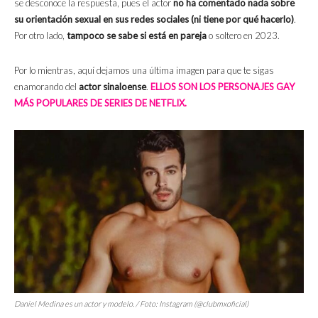
se desconoce la respuesta, pues el actor
no ha comentado nada sobre
su orientación sexual en sus redes sociales (ni tiene por qué hacerlo)
.
Por otro lado,
tampoco se sabe si está en pareja
o soltero en 2023.
Por lo mientras, aquí dejamos una última imagen para que te sigas
enamorando del
actor sinaloense
.
ELLOS SON LOS PERSONAJES GAY
MÁS POPULARES DE SERIES DE NETFLIX.
Daniel Medina es un actor y modelo. / Foto: Instagram (@clubmxoficial)