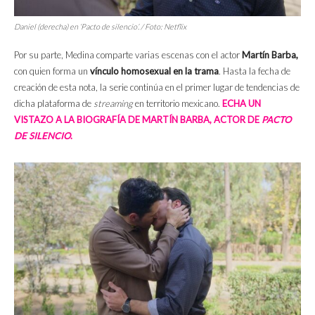
Daniel (derecha) en ‘Pacto de silencio’. / Foto: Netflix
Por su parte, Medina comparte varias escenas con el actor
Martín Barba,
con quien forma un
vínculo homosexual en la trama
. Hasta la fecha de
creación de esta nota, la serie continúa en el primer lugar de tendencias de
dicha plataforma de
streaming
en territorio mexicano.
ECHA UN
VISTAZO A LA BIOGRAFÍA DE MARTÍN BARBA, ACTOR DE
PACTO
DE SILENCIO
.