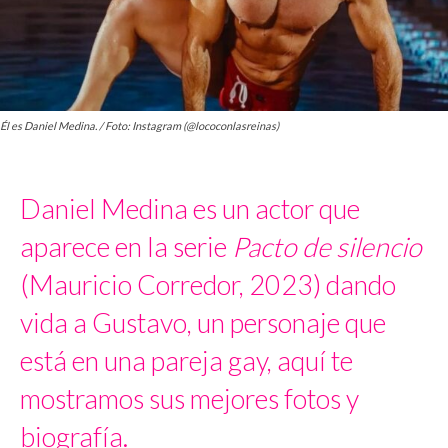
Él es Daniel Medina. / Foto: Instagram (@lococonlasreinas)
Daniel Medina es un actor que
aparece en la serie
Pacto de silencio
(Mauricio Corredor, 2023) dando
vida a Gustavo, un personaje que
está en una pareja gay, aquí te
mostramos sus mejores fotos y
biografía.