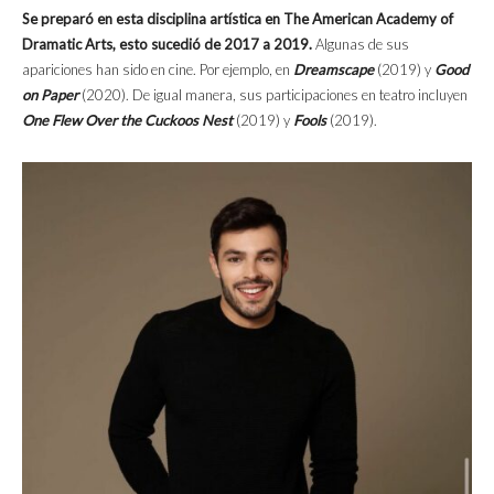
Se preparó en esta disciplina artística en The American Academy of
Dramatic Arts, esto sucedió de 2017 a 2019.
Algunas de sus
apariciones han sido en cine. Por ejemplo, en
Dreamscape
(2019) y
Good
on Paper
(2020). De igual manera, sus participaciones en teatro incluyen
One Flew Over the Cuckoos Nest
(2019) y
Fools
(2019).