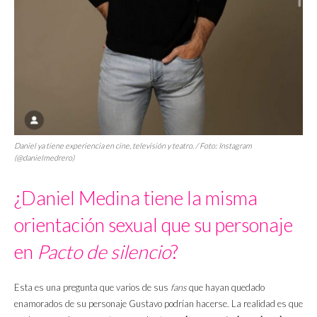
Daniel ya tiene experiencia en cine, televisión y teatro. / Foto: Instagram
(@danielmedrero)
¿Daniel Medina tiene la misma
orientación sexual que su personaje
en
Pacto de silencio
?
Esta es una pregunta que varios de sus
fans
que hayan quedado
enamorados de su personaje Gustavo podrían hacerse. La realidad es que