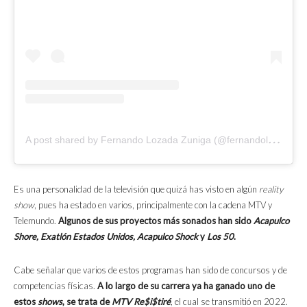
A
post shared by Fernando Lozada Zuniga (@fernandolozu)
Es una personalidad de la televisión que quizá has visto en algún
reality
show
, pues ha estado en varios, principalmente con la cadena MTV y
Telemundo.
Algunos de sus proyectos más sonados han sido
Acapulco
Shore, Exatlón Estados Unidos, Acapulco Shock
y
Los 50
.
Cabe señalar que varios de estos programas han sido de concursos y de
competencias físicas.
A lo largo de su carrera ya ha ganado uno de
estos
shows
, se trata de
MTV Re$i$tiré
, el cual se transmitió en 2022.