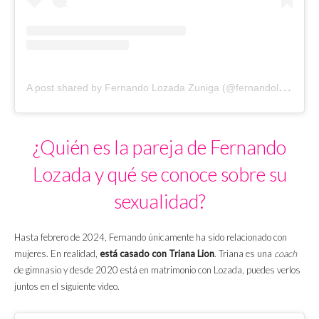
A
post shared by Fernando Lozada Zuniga (@fernandolozu)
¿Quién es la pareja de Fernando
Lozada y qué se conoce sobre su
sexualidad?
Hasta febrero de 2024, Fernando únicamente ha sido relacionado con
mujeres. En realidad,
está casado con Triana Lion
. Triana es una
coach
de gimnasio y desde 2020 está en matrimonio con Lozada, puedes verlos
juntos en el siguiente video.