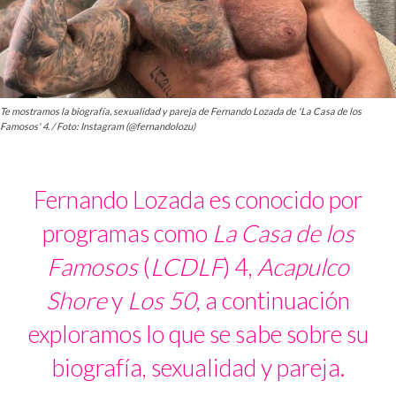
Te mostramos la biografía, sexualidad y pareja de Fernando Lozada de 'La Casa de los
Famosos' 4. / Foto: Instagram (@fernandolozu)
Fernando Lozada es conocido por
programas como
La Casa de los
Famosos
(
LCDLF
) 4,
Acapulco
Shore
y
Los 50
, a continuación
exploramos lo que se sabe sobre su
biografía, sexualidad y pareja.