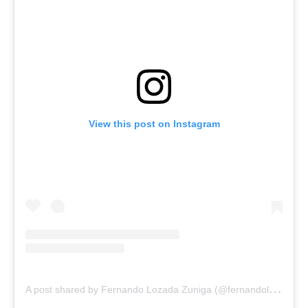
View this post on Instagram
A
post shared by Fernando Lozada Zuniga (@fernandolozu)