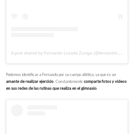
A
post shared by Fernando Lozada Zuniga (@fernandolozu)
Podemos identificar a Fernando por su cuerpo atlético, ya que es un
amante de realizar ejercicio
. Constantemente
comparte fotos y videos
en sus redes de las rutinas que realiza en el gimnasio
.