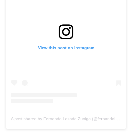
View this post on Instagram
A
post shared by Fernando Lozada Zuniga (@fernandolozu)