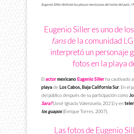
Eugenio Siller disfrutó las playas mexicanas del norte del país. /
Eugenio Siller es uno de lo
fans
de la comunidad LGB
interpretó un personaje 
fotos en la playa 
El
actor
mexicano
Eugenio Siller
ha cautivado a
playa
de
Los Cabos, Baja California Sur
. En el
del público después de su participación como
Jo
Sara?
(José Ignacio Valenzuela, 2021) y en
tele
los guapos
(Enrique Torres, 2007).
Las fotos de Eugenio Sil