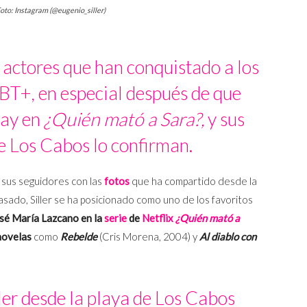
 Foto: Instagram (@eugenio_siller)
s actores que han conquistado a los
T+, en especial después de que
gay en
¿Quién mató a Sara?,
y sus
de Los Cabos lo confirman.
 sus seguidores con las
fotos
que ha compartido desde la
 pasado, Siller se ha posicionado como uno de los favoritos
sé María Lazcano en la
serie
de
Netflix
¿Quién mató a
novelas
como
Rebelde
(Cris Morena, 2004) y
Al diablo con
ler desde la playa de Los Cabos