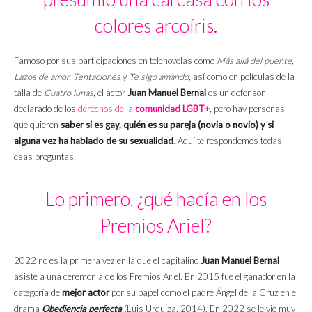
colores arcoíris.
Famoso por sus participaciones en telenovelas como
Más allá del puente,
Lazos de amor, Tentaciones
y
Te sigo amando
, así como en películas de la
talla de
Cuatro lunas
, el actor
Juan Manuel Bernal
es un defensor
declarado de los
derechos de la
comunidad LGBT+
, pero hay personas
que quieren
saber si es gay, quién es su pareja (novia o novio) y si
alguna vez ha hablado de su
sexualidad
. Aquí te respondemos todas
esas preguntas.
Lo primero, ¿qué hacía en los
Premios Ariel?
2022 no es la primera vez en la que el capitalino
Juan Manuel Bernal
asiste a una ceremonia de los Premios Ariel. En 2015 fue el ganador en la
categoría de
mejor actor
por su papel como el padre Ángel de la Cruz en el
drama
Obediencia perfecta
(
Luis Urquiza
, 2014). En 2022 se le vio muy