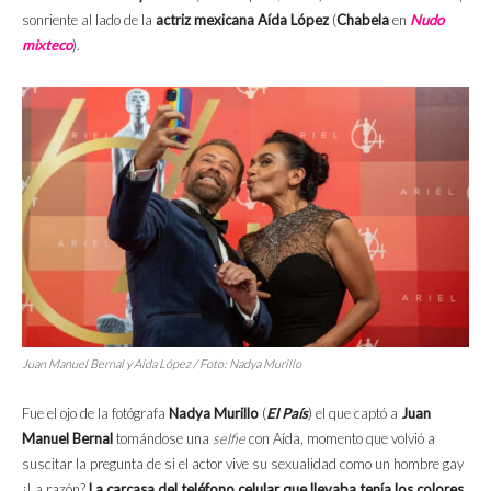
sonriente al lado de la
actriz mexicana Aída López
(
Chabela
en
Nudo
mixteco
).
Juan Manuel Bernal y Aída López / Foto: Nadya Murillo
Fue el ojo de la fotógrafa
Nadya Murillo
(
El País
) el que captó a
Juan
Manuel Bernal
tomándose una
selfie
con Aída, momento que volvió a
suscitar la pregunta de si el actor vive su sexualidad como un hombre gay
¿La razón?
La carcasa del teléfono celular que llevaba tenía los colores