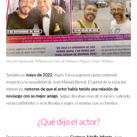
Versión impresa de
TVNotas
con fotos de Manuel y Miguel / Foto:
TVNotas
También en
mayo de 2022
,
Radio Fórmula
generó cierto contenido
respecto a la sexualidad de Juan Manuel Bernal. El portal de la estación
retomó los
rumores de que el actor había tenido una relación de
noviazgo con su mejor amigo
. Según, llevaban más de 6 meses saliendo,
«eran confidentes y se lo llevaba a viajes y comidas con su familia».
¿Qué dijo el actor?
Posteriormente, en una entrevista con
Gustavo Adolfo Infante
, Juan