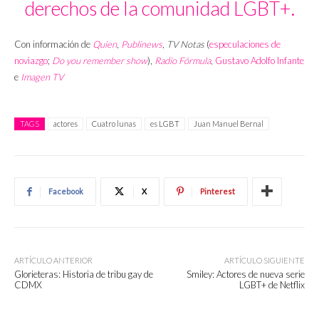
derechos de la comunidad LGBT+.
Con información de
Quien
,
Publinews
,
TV Notas
(
especulaciones de
noviazgo
;
Do you remember show
),
Radio Fórmula
,
Gustavo Adolfo Infante
e
Imagen TV
TAGS
actores
Cuatro lunas
es LGBT
Juan Manuel Bernal
Facebook
X
Pinterest
ARTÍCULO ANTERIOR
ARTÍCULO SIGUIENTE
Glorieteras: Historia de tribu gay de
Smiley: Actores de nueva serie
CDMX
LGBT+ de Netflix