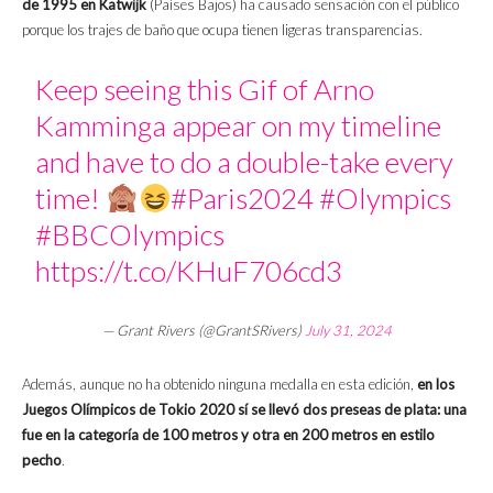
de 1995 en Katwijk
(Países Bajos) ha causado sensación con el público
porque los trajes de baño que ocupa tienen ligeras transparencias.
Keep seeing this Gif of Arno
Kamminga appear on my timeline
and have to do a double-take every
time!
#Paris2024
#Olympics
#BBCOlympics
https://t.co/KHuF706cd3
— Grant Rivers (@GrantSRivers)
July 31, 2024
Además, aunque no ha obtenido ninguna medalla en esta edición,
en los
Juegos Olímpicos de Tokio 2020 sí se llevó dos preseas de plata: una
fue en la categoría de 100 metros y otra en 200 metros en estilo
pecho
.