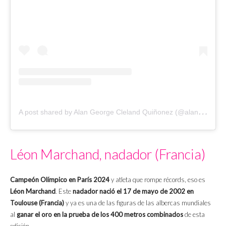
A
post shared by Alan George Cleland Quiñonez (@alan_jr_cleland)
Léon Marchand, nadador (Francia)
Campeón Olímpico en París 2024
y atleta que rompe récords, eso es
Léon Marchand
. Este
nadador nació el 17 de mayo de 2002 en
Toulouse (Francia)
y ya es una de las figuras de las albercas mundiales
al
ganar el oro en la prueba de los 400 metros combinados
de esta
edición.