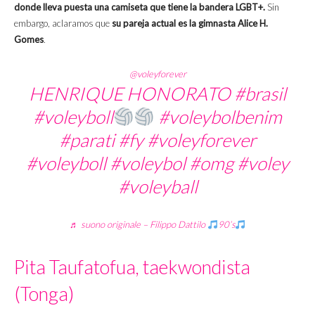
donde lleva puesta una camiseta que tiene la bandera LGBT+.
Sin
embargo, aclaramos que
su pareja actual es la gimnasta Alice H.
Gomes
.
@voleyforever
HENRIQUE HONORATO
#brasil
#voleyboll
#voleybolbenim
#parati
#fy
#voleyforever
#voleyboll
#voleybol
#omg
#voley
#voleyball
♬ suono originale – Filippo Dattilo
90’s
Pita Taufatofua, taekwondista
(Tonga)