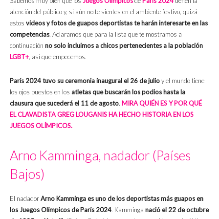
Sabemos muy bien que los
Juegos Olímpicos
de
París 2024
tienen la
atención del público y, si aún no te sientes en el ambiente festivo, quizá
estos
videos y fotos de guapos deportistas te harán interesarte en las
competencias
. Aclaramos que para la lista que te mostramos a
continuación
no solo incluimos a chicos pertenecientes a la población
LGBT+
, así que empecemos.
París 2024 tuvo su ceremonia inaugural el 26 de julio
y el mundo tiene
los ojos puestos en los
atletas que buscarán los podios hasta la
clausura que sucederá el 11 de agosto
.
MIRA QUIÉN ES Y POR QUÉ
EL CLAVADISTA GREG LOUGANIS HA HECHO HISTORIA EN LOS
JUEGOS OLÍMPICOS.
Arno Kamminga, nadador (Países
Bajos)
El nadador
Arno Kamminga es uno de los deportistas más guapos en
los Juegos Olímpicos de París 2024
. Kamminga
nació el 22 de octubre