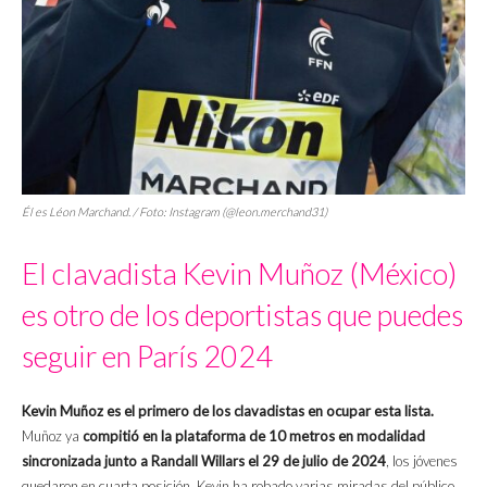
Él es Léon Marchand. / Foto: Instagram (@leon.merchand31)
El clavadista Kevin Muñoz (México)
es otro de los deportistas que puedes
seguir en París 2024
Kevin Muñoz es el primero de los clavadistas en ocupar esta lista.
Muñoz ya
compitió en la plataforma de 10 metros en modalidad
sincronizada junto a Randall Willars el 29 de julio de 2024
, los jóvenes
quedaron en cuarta posición. Kevin ha robado varias miradas del público