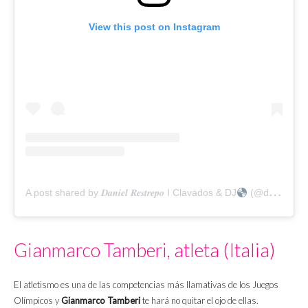
View this post on Instagram
A post shared by 𝑫𝒂𝒏𝒊𝒆𝒍 𝑹𝒆𝒔𝒕𝒓𝒆𝒑𝒐 I Clavados & DJ
(@danielrestrepogarcia)
Gianmarco Tamberi, atleta (Italia)
El atletismo es una de las competencias más llamativas de los Juegos
Olímpicos y
Gianmarco Tamberi
te hará no quitar el ojo de ellas.