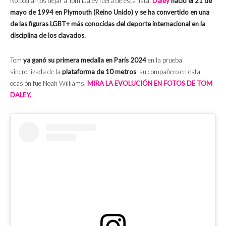
No podíamos dejar a Tom Daley fuera de esta lista.
Daley
nació el 21 de
mayo de 1994 en Plymouth (Reino Unido) y se ha convertido en una
de las figuras LGBT+ más conocidas del deporte internacional en la
disciplina de los clavados.
Tom
ya ganó su primera medalla en París 2024
en la prueba
sincronizada de la
plataforma de 10 metros
, su compañero en esta
ocasión fue Noah Williams.
MIRA LA EVOLUCIÓN EN FOTOS DE TOM
DALEY.