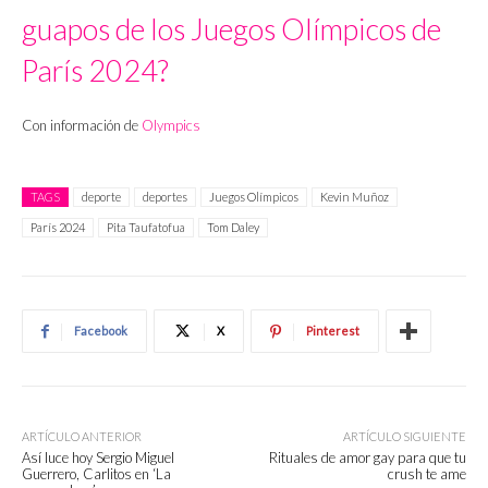
guapos de los Juegos Olímpicos de
París 2024?
Con información de
Olympics
TAGS
deporte
deportes
Juegos Olímpicos
Kevin Muñoz
París 2024
Pita Taufatofua
Tom Daley
Facebook
X
Pinterest
ARTÍCULO ANTERIOR
ARTÍCULO SIGUIENTE
Así luce hoy Sergio Miguel
Rituales de amor gay para que tu
Guerrero, Carlitos en ‘La
crush te ame