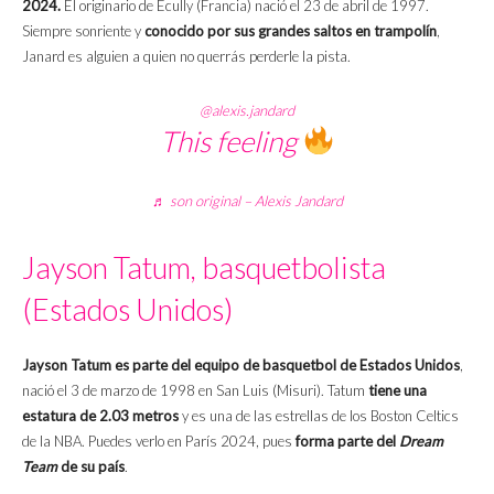
2024.
El originario de Écully (Francia) nació el 23 de abril de 1997.
Siempre sonriente y
conocido por sus grandes saltos en trampolín
,
Janard es alguien a quien no querrás perderle la pista.
@alexis.jandard
This feeling
♬ son original – Alexis Jandard
Jayson Tatum, basquetbolista
(Estados Unidos)
Jayson Tatum es parte del equipo de basquetbol de Estados Unidos
,
nació el 3 de marzo de 1998 en San Luis (Misuri). Tatum
tiene una
estatura de 2.03 metros
y es una de las estrellas de los Boston Celtics
de la NBA. Puedes verlo en París 2024, pues
forma parte del
Dream
Team
de su país
.