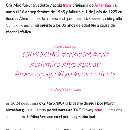
Cris Miró fue una vedette y actriz
trans
originaria de
Argentina
, ella
nació el 16 de septiembre de 1965 y falleció el 1 de junio de 1999 en
Buenos Aires
, esta es la historia real que no conocías sobre su
biografía
.
Como dato inicial,
su muerte a los 33 años de edad fue a causa de
cáncer linfático
.
@alexis.aaron
CRIS MIRÓ
#crismiró
#cris
#crismiro
#fyp
#parati
#foryoupage
#fyp
#voiceeffects
♬ Bicicleta – nallee
En 2024 se estrena
Cris Miró (Ella)
, la bioserie dirigida por Martín
Vatenberg
. Esta historia
podrá verse en TNT, Flow y
Max
. Cuenta con
la actuación de
Mina Serrano en el personaje principal
.