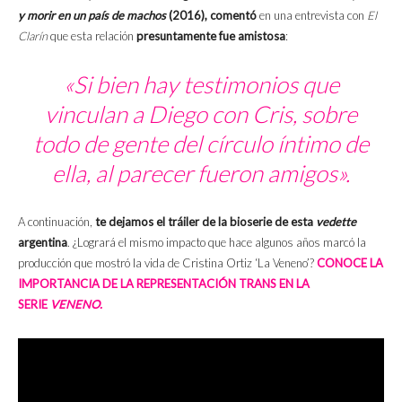
y morir en un país de machos
(2016), comentó
en una entrevista con
El
Clarín
que esta relación
presuntamente fue amistosa
:
«Si bien hay testimonios que
vinculan a Diego con Cris, sobre
todo de gente del círculo íntimo de
ella, al parecer fueron amigos».
A continuación,
te dejamos el tráiler de la bioserie de esta
vedette
argentina
. ¿Logrará el mismo impacto que hace algunos años marcó la
producción que mostró la vida de Cristina Ortiz ‘La Veneno’?
CONOCE LA
IMPORTANCIA DE LA REPRESENTACIÓN TRANS EN LA
SERIE
VENENO.