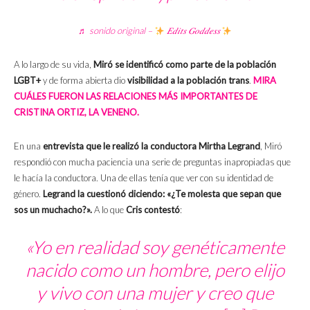
♬ sonido original –
𝐸𝑑𝑖𝑡𝑠 𝐺𝑜𝑑𝑑𝑒𝑠𝑠
A lo largo de su vida,
Miró se identificó como parte de la población
LGBT+
y de forma abierta dio
visibilidad a la población trans
.
MIRA
CUÁLES FUERON LAS RELACIONES MÁS IMPORTANTES DE
CRISTINA ORTIZ, LA VENENO.
En una
entrevista que le realizó la conductora Mirtha Legrand
, Miró
respondió con mucha paciencia una serie de preguntas inapropiadas que
le hacía la conductora. Una de ellas tenía que ver con su identidad de
género.
Legrand la cuestionó diciendo: «¿Te molesta que sepan que
sos un muchacho?».
A lo que
Cris contestó
:
«Yo en realidad soy genéticamente
nacido como un hombre, pero elijo
y vivo con una mujer y creo que