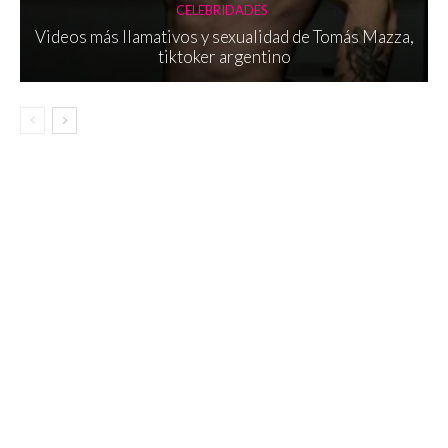
CELEBRIDADES
Videos más llamativos y sexualidad de Tomás Mazza,
tiktoker argentino