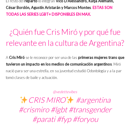
El resto del
reparto
lo integran
Vico D’Alessandro, Katja Alemann,
César Bordón, Agustín Aristarán y Marcos Montes
.
ESTAS SON
TODAS LAS SERIES LGBT+ DISPONIBLES EN MAX.
¿Quién fue Cris Miró y por qué fue
relevante en la cultura de Argentina?
A
Cris Miró
se le reconoce por ser una de las
primeras mujeres trans que
tuvieron un impacto en los medios de comunicación argentinos
. Miró
nació para ser una estrella, en su juventud estudió Odontología y a la par
tomó clases de baile y actuación.
@vedettevibes
CRIS MIRO
#argentina
#crismiro
#lgbt
#transgender
#parati
#fyp
#foryou