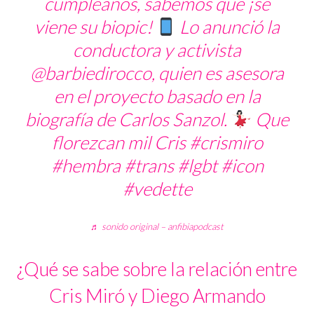
cumpleaños, sabemos que ¡se
viene su biopic!
Lo anunció la
conductora y activista
@barbiedirocco, quien es asesora
en el proyecto basado en la
biografía de Carlos Sanzol.
Que
florezcan mil Cris
#crismiro
#hembra
#trans
#lgbt
#icon
#vedette
♬ sonido original – anfibiapodcast
¿Qué se sabe sobre la relación entre
Cris Miró y Diego Armando