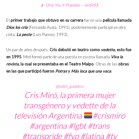
♬ Only You X Playdate – ded4$$
El
primer trabajo que obtuvo en su carrera
fue en una
película llamada
Dios los cría
(Fernando Ayala, 1991), posteriormente participó en otra
cinta,
La peste
(Luis Puenzo, 1993).
Un par de años después,
Cris debutó en teatro como
vedette
, esto fue
en 1995
. Miró formó parte de una puesta en escena llamada
Viva la
revista
, la cual se presentaba en el Teatro Maipo
. Otras de las
obras
en las que participó fueron
Potras
y
Más loca que una vaca
.
@edits_goddess
Cris Miró, la primera mujer
transgénero y vedette de la
televisión Argentina
#crismiro
#argentina
#lgbt
#trans
#transpride
#fyp
#latina
#tv