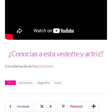
¿Conocías a esta
vedette
y actriz?
Con información de
Max
y
El Clarín
TAGS
actriz trans
Argentina
trans
Facebook
X
Pinterest