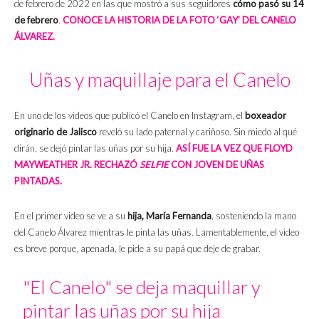
de febrero de 2022 en las que mostró a sus seguidores
cómo pasó su 14
de febrero
.
CONOCE LA HISTORIA DE LA FOTO ‘GAY’ DEL CANELO
ÁLVAREZ.
Uñas y maquillaje para el Canelo
En uno de los videos que publicó el Canelo en Instagram, el
boxeador
originario de Jalisco
reveló su lado paternal y cariñoso. Sin miedo al qué
dirán, se dejó pintar las uñas por su hija.
ASÍ FUE LA VEZ QUE FLOYD
MAYWEATHER JR. RECHAZÓ
SELFIE
CON JOVEN DE UÑAS
PINTADAS.
En el primer video se ve a su
hija, María Fernanda
, sosteniendo la mano
del Canelo Álvarez mientras le pinta las uñas. Lamentablemente, el video
es breve porque, apenada, le pide a su papá que deje de grabar.
"El Canelo" se deja maquillar y
pintar las uñas por su hija