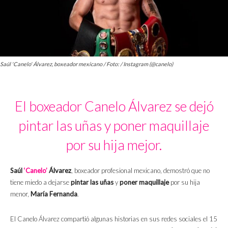
Saúl 'Canelo' Álvarez, boxeador mexicano / Foto: / Instagram (@canelo)
El boxeador Canelo Álvarez se dejó
pintar las uñas y poner maquillaje
por su hija mejor.
Saúl
‘Canelo’
Álvarez
, boxeador profesional mexicano, demostró que no
tiene miedo a dejarse
pintar las uñas
y
poner maquillaje
por su hija
menor,
María Fernanda
.
El Canelo Álvarez compartió algunas historias en sus redes sociales el 15