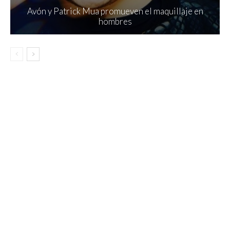
Avón y Patrick Mua promueven el maquillaje en
hombres