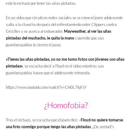
este lo rechazó por tener las uñas pintadas.
En un video que circuló en redes sociales se ve cómo el joven adolescente
salta a la chancha después del enfrentamiento entre Clippers contra
Grizzlies y se acerca al exboxeador.
Mayweather, al ver las uñas
pintadas del muchacho, le quita la mano
y permite que sus
guardaespaldas le cierren el paso.
«Tienes las uñas pintadas, yo no me tomo fotos con jóvenes con uñas
pintadas»
, se escucha decir a Floyd en el video mientras sus
guardaespaldas hacen que el adolescente retroceda.
https://www.youtube.com/watch?v=Chi0L7IqFzY
¿Homofobia?
Tras el rechazo, se escucha que el joven dice: «
Floyd no quiere tomarse
una foto conmigo porque tengo las uñas pintadas
. ¿De verdad?».