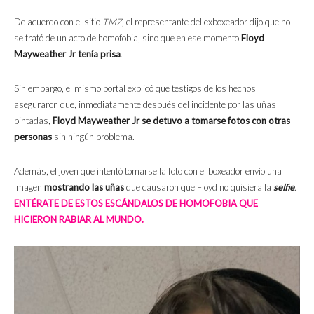
De acuerdo con el sitio
TMZ,
el representante del exboxeador dijo que no
se trató de un acto de homofobia, sino que en ese momento
Floyd
Mayweather Jr tenía prisa
.
Sin embargo, el mismo portal explicó que testigos de los hechos
aseguraron que, inmediatamente después del incidente por las uñas
pintadas,
Floyd Mayweather Jr se detuvo a tomarse fotos con otras
personas
sin ningún problema.
Además, el joven que intentó tomarse la foto con el boxeador envío una
imagen
mostrando las uñas
que causaron que Floyd no quisiera la
selfie
.
ENTÉRATE DE ESTOS ESCÁNDALOS DE HOMOFOBIA QUE
HICIERON RABIAR AL MUNDO.