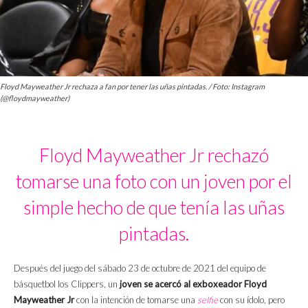
Floyd Mayweather Jr rechaza a fan por tener las uñas pintadas. / Foto: Instagram
(@floydmayweather)
Floyd Mayweather Jr rechazó
tomarse una foto con un joven por el
simple hecho de que tenía las uñas
pintadas.
Después del juego del sábado 23 de octubre de 2021 del equipo de
básquetbol los Clippers, un
joven se acercó al exboxeador Floyd
Mayweather Jr
con la intención de tomarse una
selfie
con su ídolo, pero