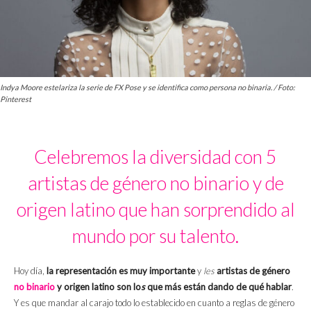
Indya Moore estelariza la serie de FX Pose y se identifica como persona no binaria. / Foto:
Pinterest
Celebremos la diversidad con 5
artistas de género no binario y de
origen latino que han sorprendido al
mundo por su talento.
Hoy día,
la representación es muy importante
y
les
artistas de género
no binario
y origen latino son lo
s
que más están dando de qué hablar
.
Y es que mandar al carajo todo lo establecido en cuanto a reglas de género