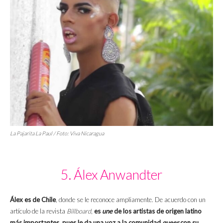
La Pajarita La Paul / Foto: Viva Nicaragua
5. Álex Anwandter
Álex es de Chile
, donde se le reconoce ampliamente. De acuerdo con un
artículo de la revista
Billboard
,
es
une
de los artistas de origen latino
más importantes, pues le da una voz a la comunidad
queer
con su