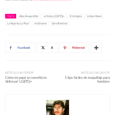
TAGS
Alex Anwandter
artistas LGBTQ+
Entrópica
Indya Moore
La Pajarita La Paul
no binario
Sara Ramirez
Facebook
X
Pinterest
ARTÍCULO ANTERIOR
ARTÍCULO SIGUIENTE
Cómo mi papá se convirtió en
5 tips fáciles de maquillaje para
‘defensor’ LGBTQ+
hombres