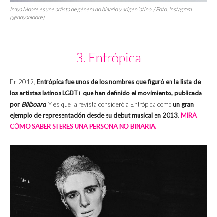
Indya Moore es
une
artista de género no binario y origen latino. / Foto: Instagram
(@indyamoore)
3. Entrópica
En 2019,
Entrópica fue unos de los nombres que figuró en la lista de
los artistas latinos LGBT+ que han definido el movimiento, publicada
por
Billboard
. Y es que la revista consideró a Entrópica como
un gran
ejemplo de representación desde su debut musical en 2013
.
MIRA
CÓMO SABER SI ERES UNA PERSONA NO BINARIA.