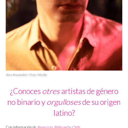
Álex Anwandter / Foto: Mor.Bo
¿Conoces
otres
artistas de género
no binario y
orgulloses
de su origen
latino?
Con información de
Remezcla
,
Billboard
y
CNN