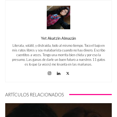
Yet Akatzin Almazán
Literata, volátil, y distraída, todo al mismo tiempo. Toco el bajo en
mis ratos libres y soy malabarista cuando no hay dinero. Escribo
cuentitos a veces. Tengo una morrita bien chida y por eso la
presumo. Las ganas de darle un buen futuro a nuestros 11 gatos
es lo que (a veces) me levanta en las mañanas.
ARTÍCULOS RELACIONADOS