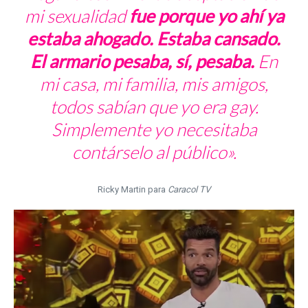
mi sexualidad
fue porque yo ahí ya
estaba ahogado. Estaba cansado.
El armario pesaba, sí, pesaba.
En
mi casa, mi familia, mis amigos,
todos sabían que yo era gay.
Simplemente yo necesitaba
contárselo al público
».
Ricky Martin para
Caracol TV