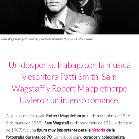
Sam Wagstaff (izquierda) y Robert Mapplethorpe / Foto: Filmin
Unidos por su trabajo con la música
y escritora Patti Smith, Sam
Wagstaff y Robert Mapplethorpe
tuvieron un intenso romance.
Al igual que el fotógrafo
Robert Mapplethorpe
(4 de noviembre de 1946-
9 de marzo de 1989),
Sam Wagstaff
(4 de noviembre de 1921-4 de enero
de 1987) fue una
figura muy importante para la
historia
de la
fotografía durante los 70
. Contribuyó como
curador y coleccionista
.