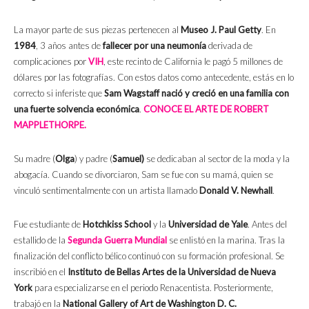
La mayor parte de sus piezas pertenecen al
Museo J. Paul Getty
. En
1984
, 3 años antes de
fallecer por una neumonía
derivada de
complicaciones por
VIH
, este recinto de California le pagó 5 millones de
dólares por las fotografías. Con estos datos como antecedente, estás en lo
correcto si inferiste que
Sam Wagstaff nació y creció en una familia con
una fuerte solvencia económica
.
CONOCE EL ARTE DE ROBERT
MAPPLETHORPE.
Su madre (
Olga
) y padre (
Samuel)
se dedicaban al sector de la moda y la
abogacía. Cuando se divorciaron, Sam se fue con su mamá, quien se
vinculó sentimentalmente con un artista llamado
Donald V. Newhall
.
Fue estudiante de
Hotchkiss School
y la
Universidad de Yale
. Antes del
estallido de la
Segunda Guerra Mundial
se enlistó en la marina. Tras la
finalización del conflicto bélico continuó con su formación profesional. Se
inscribió en el
Instituto de Bellas Artes de la Universidad de Nueva
York
para especializarse en el periodo Renacentista. Posteriormente,
trabajó en la
National Gallery of Art de Washington D. C.