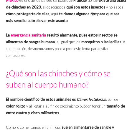
México
es uno de los países (al igual que
Francia
) donde
existe una plaga
de chinches en 2023
, si desconoces
qué son estos insectos
y no sabes
cómo
protegerte de ellas
, aquí
te damos algunos
tips
para que sea
más sencillo sobrellevar este asunto
.
La
emergencia sanitaria
resultó alarmante, pues estos insectos se
alimentan de sangre humana
, al igual que los
mosquitos o las ladillas
. A
continuación, desmenuzamos poco a poco este tema para evitar
confusiones.
¿Qué son las chinches y cómo se
suben al cuerpo humano?
El nombre científico de estos animales es
Cimex lectularius
.
Son de
color rojizo
y al llegar a su fin de crecimiento pueden tener un
tamaño de
entre cuatro y cinco milímetros
.
Como lo comentamos en un inicio,
suelen alimentarse de sangre y