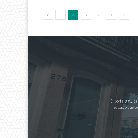
...
1
2
3
5
El portal gay, l
espacio que ce