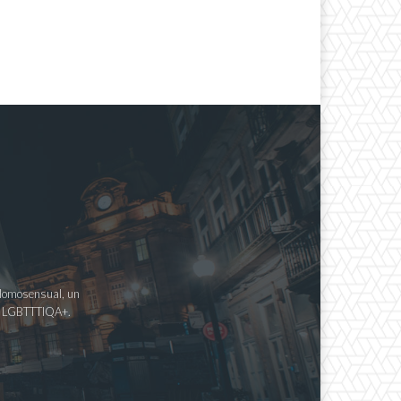
a Homosensual, un
imo LGBTTTIQA+.