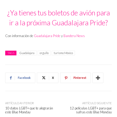
¿Ya tienes tus boletos de avión para
ir a la próxima Guadalajara Pride?
Con información de
Guadalajara Pride
y
Bandera News
TAGS
Guadalajara
orgullo
turismo México
Facebook
X
Pinterest
ARTÍCULO ANTERIOR
ARTÍCULO SIGUIENTE
10 datos LGBT+ que te alegrarán
12 películas LGBT+ para que
este Blue Monday
sufras este Blue Monday