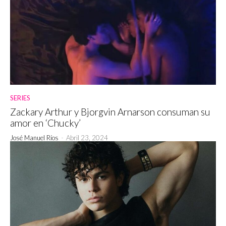
SERIES
Zackary Arthur y Bjorgvin Arnarson consuman su
amor en ‘Chucky’
José Manuel Ríos
-
Abril 23, 2024