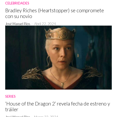
CELEBRIDADES
Bradley Riches (Heartstopper) se compromete
con su novio
José Manuel Ríos
-
Abril 22, 2024
SERIES
‘House of the Dragon 2’ revela fecha de estreno y
tráiler
José Manuel Ríos
-
Marzo 22, 2024