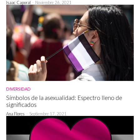
Isaac Caporal
-
Noviembre 26, 2021
DIVERSIDAD
Símbolos de la asexualidad: Espectro lleno de
significados
Ana Flores
-
Septiembre 17, 2021