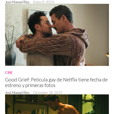
José Manuel Ríos
-
Enero 8, 2024
CINE
Good Grief: Película gay de Netflix tiene fecha de
estreno y primeras fotos
José Manuel Ríos
-
Diciembre 18, 2023