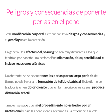
Peligros y consecuencias de ponerte
perlas en el pene
Toda
modificación corporal
siempre conlleva
riesgos y consecuencias
y
el
pearling
no es la excepción.
En general, los
efectos del
pearling
no son muy diferentes a los que
tendrías por hacerte una perforación:
inflamación, dolor, sensibilidad e
incluso reacciones alérgicas
.
No obstante, se sabe que
tener las perlas por un largo periodo
de
tiempo puede llevar a la
formación de tejido cicatricial
. Esto último se
traduciría en un
dolor crónico
que, en la mayoría de los casos,
produce
disfunción eréctil
.
También se sabe que,
si el procedimiento no es hecho por un
profesional
y bajo las condiciones adecuadas, la experiencia puede