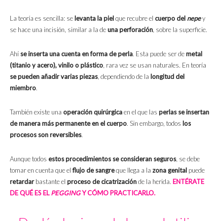
La teoría es sencilla: se
levanta la piel
que recubre el
cuerpo del
nepe
y
se hace una incisión, similar a la de
una perforación
, sobre la superficie.
Ahí
se inserta una cuenta en forma de perla
. Esta puede ser de
metal
(titanio y acero), vinilo o plástico
, rara vez se usan naturales. En teoría
se pueden añadir varias piezas
, dependiendo de la
longitud del
miembro
.
También existe una
operación quirúrgica
en el que las
perlas se insertan
de manera más permanente en el cuerpo
. Sin embargo, todos
los
procesos son reversibles
.
Aunque todos
estos procedimientos se consideran seguros
, se debe
tomar en cuenta que el
flujo de sangre
que llega a la
zona genital
puede
retardar
bastante el
proceso de cicatrización
de la herida.
ENTÉRATE
DE QUÉ ES EL
PEGGING
Y CÓMO PRACTICARLO.