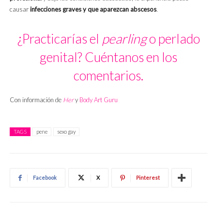
causar
infecciones graves y que aparezcan abscesos
.
¿Practicarías el
pearling
o perlado
genital? Cuéntanos en los
comentarios.
Con información de
Her
y
Body Art Guru
TAGS
pene
sexo gay
Facebook
X
Pinterest