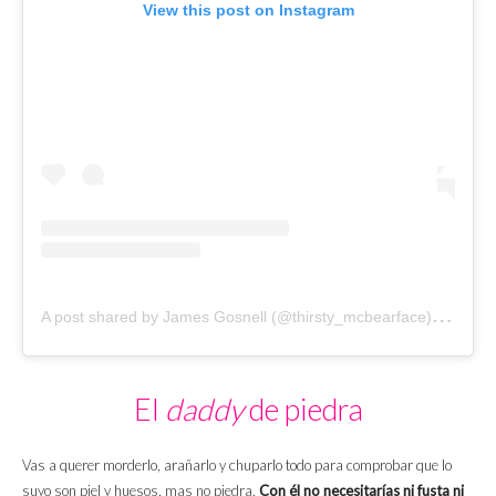
View this post on Instagram
A
post shared by James Gosnell (@thirsty_mcbearface)
on
Oc
El
daddy
de piedra
Vas a querer morderlo, arañarlo y chuparlo todo para comprobar que lo
suyo son piel y huesos, mas no piedra.
Con él no necesitarías ni fusta ni