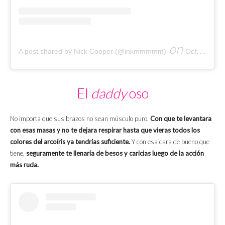
on
A post shared by Nick Cooper (@inkmmmmm)
Oct 10, 2019 at 7:01pm PDT
El
daddy
oso
No importa que sus brazos no sean músculo puro.
Con que te levantara
con esas masas y no te dejara respirar hasta que vieras todos los
colores del arcoíris ya tendrías suficiente.
Y con esa cara de bueno que
tiene,
seguramente te llenaría de besos y caricias luego de la acción
más ruda.