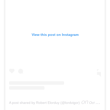
View this post on Instagram
on
A post shared by Robert Elorduy (@lordvigor)
Oct 1, 2019 at 11:04am PDT