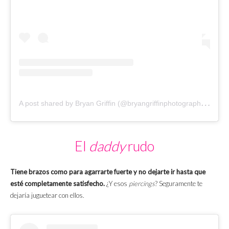
A
post shared by Bryan Griffin (@bryangriffinphotography)
on
El
daddy
rudo
Tiene brazos como para agarrarte fuerte y no dejarte ir hasta que
esté completamente satisfecho.
¿Y esos
piercings
? Seguramente te
dejaría juguetear con ellos.