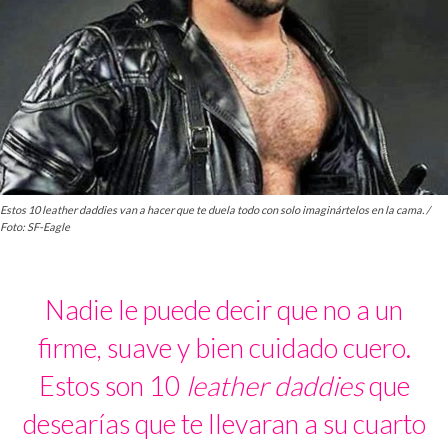
Estos 10 leather daddies van a hacer que te duela todo con solo imaginártelos en la cama. /
Foto: SF-Eagle
Nadie le puede decir que no a un
firme, suave y bien cuidado cuero.
Estos son 10
leather daddies
que
desearías que te llevaran a su cuarto