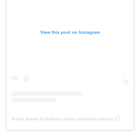
View this post on Instagram
on
A post shared by Anthony peace (@anthony.peace)
Oct 12