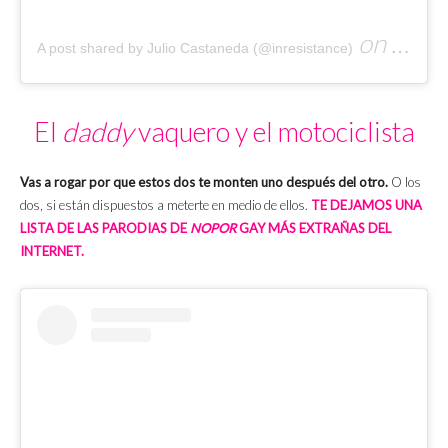
on
A post shared by Julio Castaneda (@inresistance)
Oct 5, 2
El
daddy
vaquero y el motociclista
Vas a rogar por que estos dos te monten uno después del otro.
O los
dos, si están dispuestos a meterte en medio de ellos.
TE DEJAMOS UNA
LISTA DE LAS PARODIAS DE
NOPOR
GAY MÁS EXTRAÑAS DEL
INTERNET.