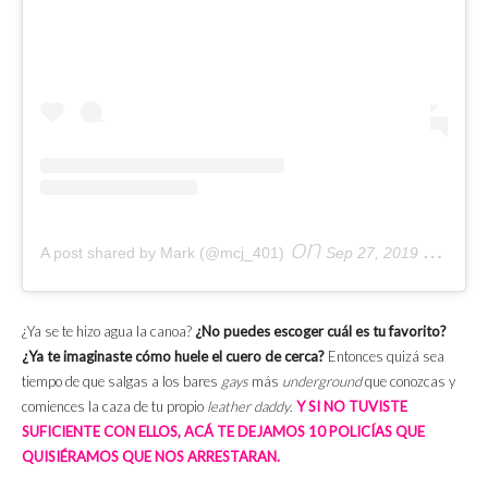
on
A post shared by Mark (@mcj_401)
Sep 27, 2019 at 6:58pm PDT
¿Ya se te hizo agua la canoa?
¿No puedes escoger cuál es tu favorito?
¿Ya te imaginaste cómo huele el cuero de cerca?
Entonces quizá sea
tiempo de que salgas a los bares
gays
más
underground
que conozcas y
comiences la caza de tu propio
leather daddy
.
Y SI NO TUVISTE
SUFICIENTE CON ELLOS, ACÁ TE DEJAMOS 10 POLICÍAS QUE
QUISIÉRAMOS QUE NOS ARRESTARAN.