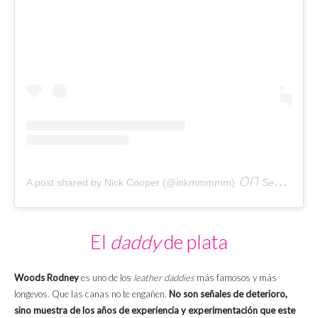
on
A post shared by Nick Cooper (@inkmmmmm)
Sep 19, 2019 at 2:55pm PDT
El
daddy
de plata
Woods Rodney
es uno de los
leather daddies
más famosos y más
longevos. Que las canas no te engañen.
No son señales de deterioro,
sino muestra de los años de experiencia y experimentación que este