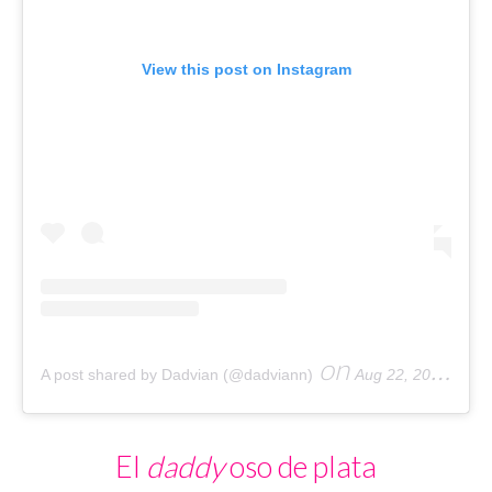
View this post on Instagram
on
A post shared by Dadvian (@dadviann)
Aug 22, 2018 at 11:26am PDT
El
daddy
oso de plata