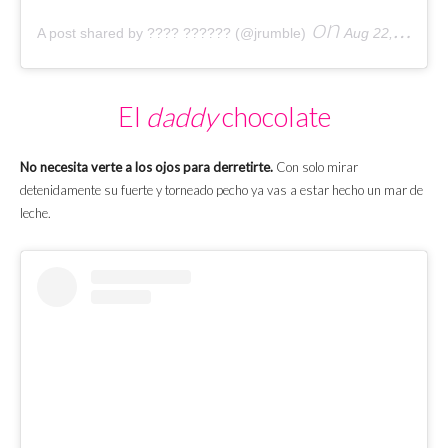
on
A post shared by ???? ?????? (@jrumble)
Aug 22, 2019 at 11:17am PDT
El
daddy
chocolate
No necesita verte a los ojos para derretirte.
Con solo mirar
detenidamente su fuerte y torneado pecho ya vas a estar hecho un mar de
leche.