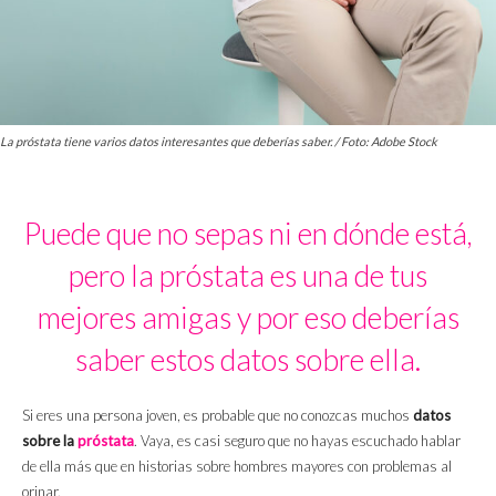
La próstata tiene varios datos interesantes que deberías saber. / Foto: Adobe Stock
Puede que no sepas ni en dónde está,
pero la próstata es una de tus
mejores amigas y por eso deberías
saber estos datos sobre ella.
Si eres una persona joven, es probable que no conozcas muchos
datos
sobre la
próstata
. Vaya, es casi seguro que no hayas escuchado hablar
de ella más que en historias sobre hombres mayores con problemas al
orinar.