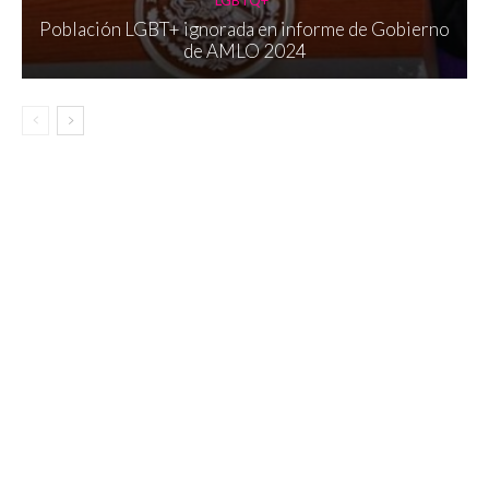
Población LGBT+ ignorada en informe de Gobierno
de AMLO 2024