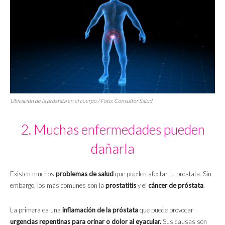
Ubicación de la próstata en el cuerpo / Foto:
Consultor Salud
2. Muchas enfermedades pueden
dañarla
Existen muchos
problemas de salud
que pueden afectar tu próstata. Sin
embargo, los más comunes son la
prostatitis
y el
cáncer de próstata
.
La primera es una
inflamación de la próstata
que puede provocar
urgencias repentinas para orinar o dolor al eyacular.
Sus causas son