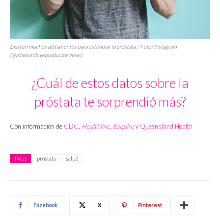
Existen muchos aditamentos para estimular la próstata. / Foto: Instagram
(@adamandeveproductreviews)
¿Cuál de estos datos sobre la
próstata te sorprendió más?
Con información de
CDC
,
Healthline
,
Esquire
y
Queensland Health
TAGS
próstata
salud
Facebook
X
Pinterest