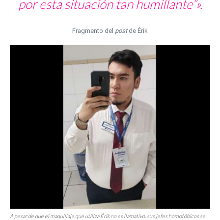
por esta situación tan humillante”».
Fragmento del
post
de Érik
A pesar de que el maquillaje que utiliza Érik no es llamativo, sus jefes homofóbicos se