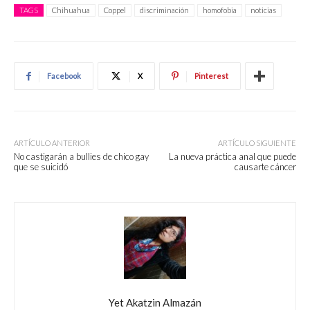
TAGS
Chihuahua
Coppel
discriminación
homofobia
noticias
Facebook
X
Pinterest
ARTÍCULO ANTERIOR
ARTÍCULO SIGUIENTE
No castigarán a bullies de chico gay
La nueva práctica anal que puede
que se suicidó
causarte cáncer
Yet Akatzin Almazán