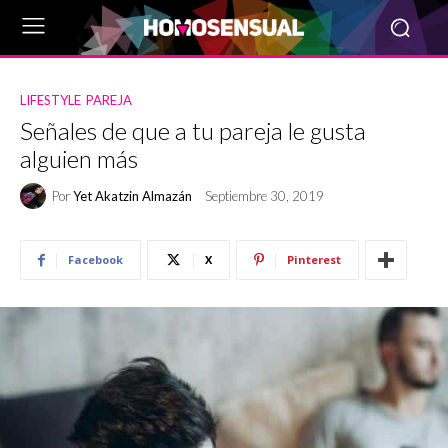
LIFESTYLE
PAREJA
Señales de que a tu pareja le gusta
alguien más
Por
Yet Akatzin Almazán
Septiembre 30, 2019
Facebook
X
Pinterest