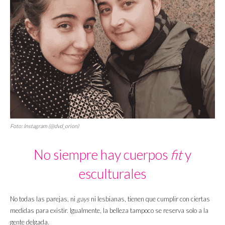
Foto: Instagram (@dvd_orion)
No siempre hay cuerpos
fit
y
esculturales
No todas las parejas, ni
gays
ni lesbianas, tienen que cumplir con ciertas
medidas para existir. Igualmente, la belleza tampoco se reserva solo a la
gente delgada.