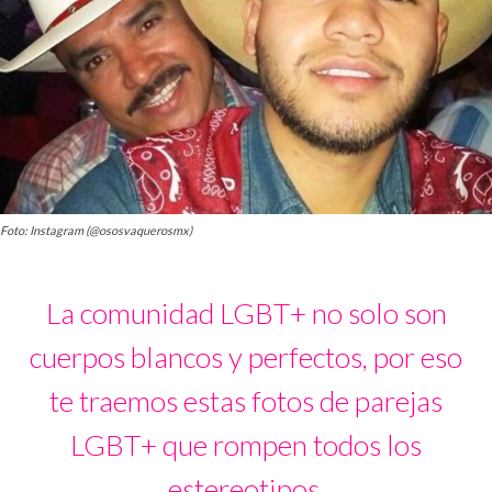
Foto: Instagram (@ososvaquerosmx)
La comunidad LGBT+ no solo son
cuerpos blancos y perfectos, por eso
te traemos estas fotos de parejas
LGBT+ que rompen todos los
estereotipos.