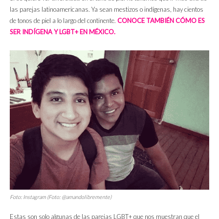
las parejas latinoamericanas. Ya sean mestizos o indígenas, hay cientos
de tonos de piel a lo largo del continente.
CONOCE TAMBIÉN CÓMO ES
SER INDÍGENA Y LGBT+ EN MÉXICO.
Foto: Instagram (Foto: @amandolibremente)
Estas son solo algunas de las parejas LGBT+ que nos muestran que el