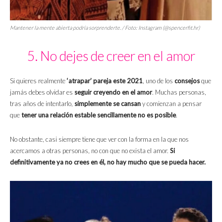
Mantener la mente abierta podría sorprenderte. / Foto: Instagram (@spencerfit.hr)
5. No dejes de creer en el amor
Si quieres realmente
‘atrapar’ pareja este 2021
, uno de los
consejos
que
jamás debes olvidar es
seguir creyendo en el amor
. Muchas personas,
tras años de intentarlo,
simplemente se cansan
y comienzan a pensar
que
tener una relación estable sencillamente no es posible
.
No obstante, casi siempre tiene que ver con la forma en la que nos
acercamos a otras personas, no con que no exista el amor.
Si
definitivamente ya no crees en él, no hay mucho que se pueda hacer.