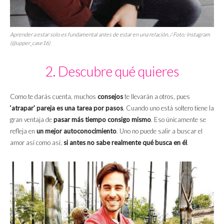
Aprender a estar solo es fundamental antes de estar en una relación. / Foto: Instagram
(@upper_case16)
2. Descubre qué quieres
Como te darás cuenta, muchos
consejos
te llevarán a otros, pues
‘atrapar’ pareja es una tarea por pasos
. Cuando uno está soltero tiene la
gran ventaja de
pasar más tiempo consigo mismo
. Eso únicamente se
refleja en
un mejor autoconocimiento
. Uno no puede salir a buscar el
amor así como así,
si antes no sabe realmente qué busca en él
.