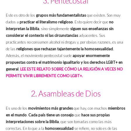
3. Pentecostal
Este es otro de los
grupos más fundamentalistas
que existen. Son muy
dados a
practicar el literalismo religioso
. Esto quiere decir que
no
interpretan la Biblia
, sino simplemente
siguen sus enseñanzas sin
considerar el contexto ni las circunstancias
adyacentes. Sus
practicantes no consumen alcohol ni drogas y, por obvias razones, es una
de las
religiones que rechazan tajantemente la homosexualidad
.
Además, el movimiento pentecostal suele
apoyar enormemente
propuestas contra el matrimonio igualitario y los derechos LGBT+ en
general
.
LEE ESTE RELATO SOBRE CÓMO LA RELIGIÓN A VECES NO
PERMITE VIVIR LIBREMENTE COMO LGBT+.
2. Asambleas de Dios
Es uno de los
movimientos más grandes
que hay, con muchos
miembros
en el mundo
.
Cada país tiene un consejo
que
hace sus propias
interpretaciones sobre la Biblia
, que son tomadas como las más
correctas. En lo que a la
homosexualidad
se refiere, no solo es de las