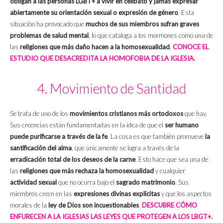
obligan a las personas LGBT+ a vivir en celibato y jamás expresar
abiertamente su orientación sexual o expresión de género
. Esta
situación ha provocado que
muchos de sus miembros sufran graves
problemas de salud mental
, lo que cataloga a los mormones como una de
las
religiones que más daño hacen a la homosexualidad
.
CONOCE EL
ESTUDIO QUE DESACREDITA LA HOMOFOBIA DE LA IGLESIA.
4. Movimiento de Santidad
Se trata de uno de los
movimientos cristianos más ortodoxos
que hay.
Sus creencias están fundamentadas en la idea de que el
ser humano
puede purificarse a través de la fe
. La cosa es que también promueve
la
santificación del alma
, que únicamente se logra a través de la
erradicación total de los deseos de la carne
. Esto hace que sea una de
las
religiones que más rechaza la homosexualidad
y cualquier
actividad sexual
que no ocurra bajo el
sagrado matrimonio
. Sus
miembros creen en las
expresiones divinas explícitas
y que los aspectos
morales de la
ley de Dios son incuestionables
.
DESCUBRE CÓMO
ENFURECEN A LA IGLESIAS LAS LEYES QUE PROTEGEN A LOS
LBGT+.