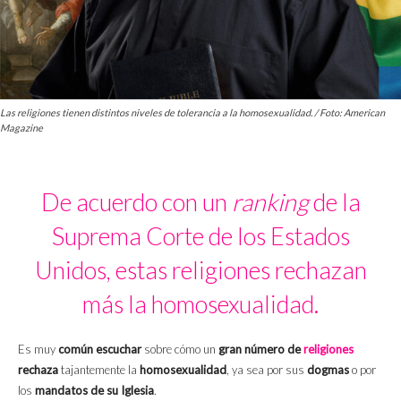
Las religiones tienen distintos niveles de tolerancia a la homosexualidad. / Foto: American
Magazine
De acuerdo con un
ranking
de la
Suprema Corte de los Estados
Unidos, estas religiones rechazan
más la homosexualidad.
Es muy
común escuchar
sobre cómo un
gran número de
religiones
rechaza
tajantemente la
homosexualidad
, ya sea por sus
dogmas
o por
los
mandatos de su Iglesia
.