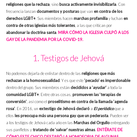
religiones que la rechaza
, sino
busca activamente invisibilizarla
. Con
frecuencia lanzan
documentos y posturas
que van
en contra de los
derechos LGBT+
. Sus miembros hacen
marchas profamilia
y luchan
en
contra de otras iglesias más tolerantes
, a las que critican por
abandonar la doctrina santa
.
MIRA CÓMO LA IGLESIA CULPÓ A LOS
GAY DE LA PANDEMIA POR LA COVID-19.
1. Testigos de Jehová
No podemos dejarla de enlistar dentro de las
religiones que más
rechazan a la homosexualidad
. Y es que este
‘pecado’ es imperdonable
dentro del grupo. Sus miembros están
decididos a ‘ayudar’
a toda la
comunidad LGBT+
. Entre otras cosas,
promueven las ‘terapias de
conversión’
, así como el
proselitismo en contra de la llamada ‘agenda
rosa’
. En 2016, un
extestigo de Jehová declaró
a
El periódico
que a
ellos
les preocupa más una persona gay
que un pederasta
. Pueden ver
a los testigos de Jehová cada año en las
Marchas del Orgullo
entregando
sus panfletos y
tratando de ‘salvar’ nuestras almas
.
ENTÉRATE DE
CÓMO ESTE CHICO DESTAPÓ LA HOMOFOBIA DE ALGUNAS