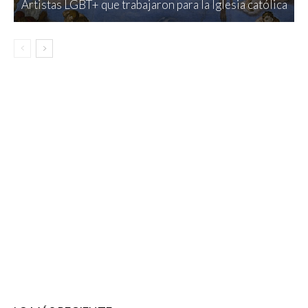
Artistas LGBT+ que trabajaron para la Iglesia católica