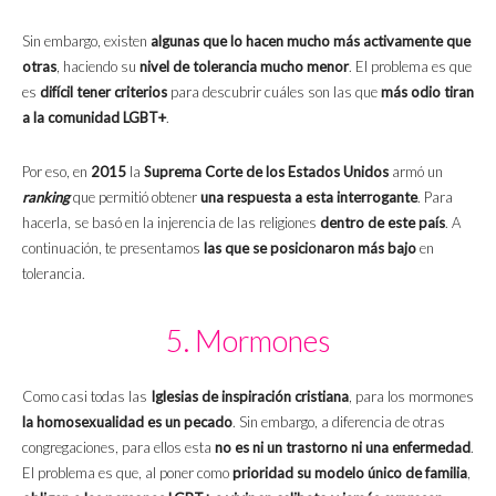
Sin embargo, existen
algunas que lo hacen mucho más activamente que
otras
, haciendo su
nivel de tolerancia mucho menor
. El problema es que
es
difícil tener criterios
para descubrir cuáles son las que
más odio tiran
a la comunidad LGBT+
.
Por eso, en
2015
la
Suprema Corte de los Estados Unidos
armó un
ranking
que permitió obtener
una respuesta a esta interrogante
. Para
hacerla, se basó en la injerencia de las religiones
dentro de este país
. A
continuación, te presentamos
las que se posicionaron más bajo
en
tolerancia.
5. Mormones
Como casi todas las
Iglesias de inspiración cristiana
, para los mormones
la homosexualidad es un pecado
. Sin embargo, a diferencia de otras
congregaciones, para ellos esta
no es ni un trastorno ni una enfermedad
.
El problema es que, al poner como
prioridad su modelo único de familia
,