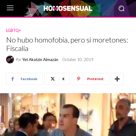
LGBTQ+
No hubo homofobia, pero sí moretones:
Fiscalía
Por
Yet Akatzin Almazán
Octubre 10, 2019
Facebook
X
Pinterest