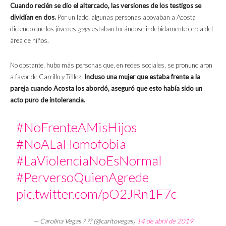
Cuando recién se dio el altercado, las versiones de los testigos se
dividían en dos.
Por un lado, algunas personas apoyaban a Acosta
diciendo que los jóvenes
gays
estaban tocándose indebidamente cerca del
área de niños.
No obstante, hubo más personas que, en redes sociales, se pronunciaron
a favor de Carrillo y Téllez.
Incluso una mujer que estaba frente a la
pareja cuando Acosta los abordó, aseguró que esto había sido un
acto puro de intolerancia.
#NoFrenteAMisHijos
#NoALaHomofobia
#LaViolenciaNoEsNormal
#PerversoQuienAgrede
pic.twitter.com/pO2JRn1F7c
— Carolina Vegas ? ?️‍? (@caritovegas)
14 de abril de 2019