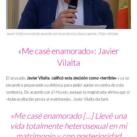
Javier Vilalta no está de acuerdo con la sentencia y busca apelar. / Foto: Infobae
«Me casé enamorado»: Javier
Vilalta
El acusado,
Javier Vilalta
,
calificó esta decisión como «terrible»
y ya se
encuentra preparando su defensa para poder apelar en contra de esta
sentencia. De acuerdo con
El Mundo
, aunque la magistrada afirma que sí
«hubo ocultación previa al matrimonio», Javier Vilalta declaró:
«Me casé enamorado […] Llevé una
vida totalmente heterosexual en mi
matrimonio y con posterioridad