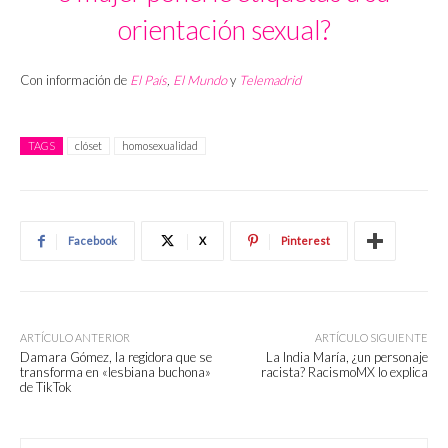
orientación sexual?
Con información de
El País
,
El Mundo
y
Telemadrid
TAGS
clóset
homosexualidad
Facebook
X
Pinterest
ARTÍCULO ANTERIOR
ARTÍCULO SIGUIENTE
Damara Gómez, la regidora que se
La India María, ¿un personaje
transforma en «lesbiana buchona»
racista? RacismoMX lo explica
de TikTok